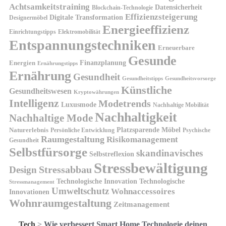
Achtsamkeitstraining
Datensicherheit
Blockchain-Technologie
Effizienzsteigerung
Digitale Transformation
Designermöbel
Energieeffizienz
Einrichtungstipps
Elektromobilität
Entspannungstechniken
Erneuerbare
Gesunde
Finanzplanung
Energien
Ernährungstipps
Ernährung
Gesundheit
Gesundheitsvorsorge
Gesundheitstipps
Künstliche
Gesundheitswesen
Kryptowährungen
Intelligenz
Modetrends
Luxusmode
Nachhaltige Mobilität
Nachhaltigkeit
Nachhaltige Mode
Platzsparende Möbel
Naturerlebnis
Persönliche Entwicklung
Psychische
Raumgestaltung
Risikomanagement
Gesundheit
Selbstfürsorge
skandinavisches
Selbstreflexion
Stressbewältigung
Design
Stressabbau
Technologische Innovation
Technologische
Stressmanagement
Umweltschutz
Wohnaccessoires
Innovationen
Wohnraumgestaltung
Zeitmanagement
Tech
>
Wie verbessert Smart Home Technologie deinen