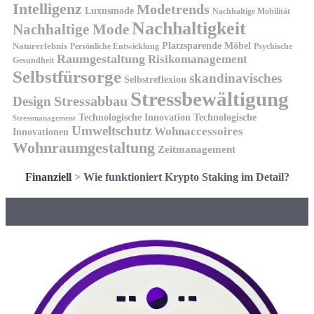
Intelligenz
Modetrends
Luxusmode
Nachhaltige Mobilität
Nachhaltigkeit
Nachhaltige Mode
Platzsparende Möbel
Naturerlebnis
Persönliche Entwicklung
Psychische
Raumgestaltung
Risikomanagement
Gesundheit
Selbstfürsorge
skandinavisches
Selbstreflexion
Stressbewältigung
Design
Stressabbau
Technologische Innovation
Technologische
Stressmanagement
Umweltschutz
Wohnaccessoires
Innovationen
Wohnraumgestaltung
Zeitmanagement
Finanziell
>
Wie funktioniert Krypto Staking im Detail?