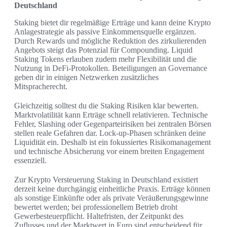
Deutschland
Staking bietet dir regelmäßige Erträge und kann deine Krypto
Anlagestrategie als passive Einkommensquelle ergänzen.
Durch Rewards und mögliche Reduktion des zirkulierenden
Angebots steigt das Potenzial für Compounding. Liquid
Staking Tokens erlauben zudem mehr Flexibilität und die
Nutzung in DeFi-Protokollen. Beteiligungen an Governance
geben dir in einigen Netzwerken zusätzliches
Mitspracherecht.
Gleichzeitig solltest du die Staking Risiken klar bewerten.
Marktvolatilität kann Erträge schnell relativieren. Technische
Fehler, Slashing oder Gegenparteirisiken bei zentralen Börsen
stellen reale Gefahren dar. Lock-up-Phasen schränken deine
Liquidität ein. Deshalb ist ein fokussiertes Risikomanagement
und technische Absicherung vor einem breiten Engagement
essenziell.
Zur Krypto Versteuerung Staking in Deutschland existiert
derzeit keine durchgängig einheitliche Praxis. Erträge können
als sonstige Einkünfte oder als private Veräußerungsgewinne
bewertet werden; bei professionellem Betrieb droht
Gewerbesteuerpflicht. Haltefristen, der Zeitpunkt des
Zuflusses und der Marktwert in Euro sind entscheidend für