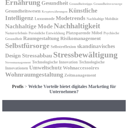
Ernährung
Gesundheit
Gesundheitsvorsorge
Gesundheitstipps
Künstliche
Gesundheitswesen
Kryptowährungen
Intelligenz
Modetrends
Luxusmode
Nachhaltige Mobilität
Nachhaltigkeit
Nachhaltige Mode
Platzsparende Möbel
Naturerlebnis
Persönliche Entwicklung
Psychische
Raumgestaltung
Risikomanagement
Gesundheit
Selbstfürsorge
skandinavisches
Selbstreflexion
Stressbewältigung
Design
Stressabbau
Technologische Innovation
Technologische
Stressmanagement
Umweltschutz
Wohnaccessoires
Innovationen
Wohnraumgestaltung
Zeitmanagement
Profis
>
Welche Vorteile bietet digitales Marketing für
Unternehmen?