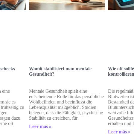
schecks
Womit stabilisiert man mentale
Wie oft soll
Gesundheit?
kontrolliere
 eine
Mentale Gesundheit spielt eine
Die regelmäß
r
entscheidende Rolle für das persönliche
Blutwerten is
m sie es
Wohlbefinden und beeinflusst die
Bestandteil d
frühzeitig zu
Lebensqualität maßgeblich. Studien
Blutuntersuc
igen
belegen, dass die Fähigkeit, psychische
wertvolle Inf
ragen dazu
Stabilität zu erreichen, für
Gesundheitszu
eme oft
erhalten und f
Leer más »
Leer más »