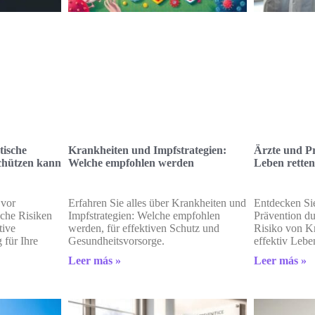
tische
Krankheiten und Impfstrategien:
Ärzte und P
schützen kann
Welche empfohlen werden
Leben rette
 vor
Erfahren Sie alles über Krankheiten und
Entdecken Si
sche Risiken
Impfstrategien: Welche empfohlen
Prävention du
tive
werden, für effektiven Schutz und
Risiko von K
für Ihre
Gesundheitsvorsorge.
effektiv Lebe
Leer más »
Leer más »