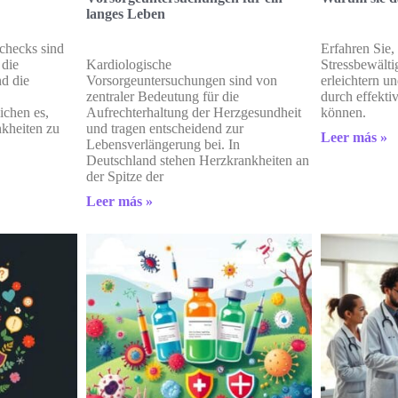
langes Leben
checks sind
Erfahren Sie,
 die
Kardiologische
Stressbewält
d die
Vorsorgeuntersuchungen sind von
erleichtern u
zentraler Bedeutung für die
durch effekti
ichen es,
Aufrechterhaltung der Herzgesundheit
können.
nkheiten zu
und tragen entscheidend zur
Leer más »
Lebensverlängerung bei. In
Deutschland stehen Herzkrankheiten an
der Spitze der
Leer más »