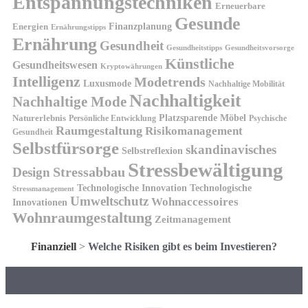
Entspannungstechniken
Erneuerbare
Gesunde
Finanzplanung
Energien
Ernährungstipps
Ernährung
Gesundheit
Gesundheitsvorsorge
Gesundheitstipps
Künstliche
Gesundheitswesen
Kryptowährungen
Intelligenz
Modetrends
Luxusmode
Nachhaltige Mobilität
Nachhaltigkeit
Nachhaltige Mode
Platzsparende Möbel
Naturerlebnis
Persönliche Entwicklung
Psychische
Raumgestaltung
Risikomanagement
Gesundheit
Selbstfürsorge
skandinavisches
Selbstreflexion
Stressbewältigung
Design
Stressabbau
Technologische Innovation
Technologische
Stressmanagement
Umweltschutz
Wohnaccessoires
Innovationen
Wohnraumgestaltung
Zeitmanagement
Finanziell
>
Welche Risiken gibt es beim Investieren?