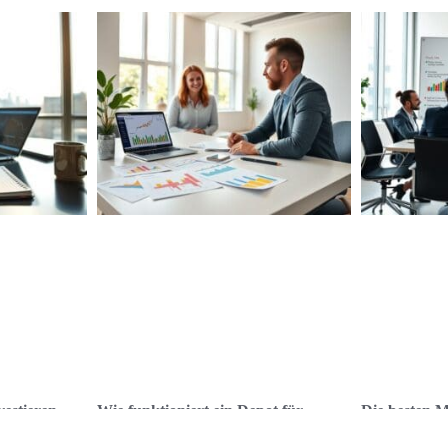
estieren
Wie funktioniert ein Depot für
Die besten M
gt?
Anfänger?
Einkommensd