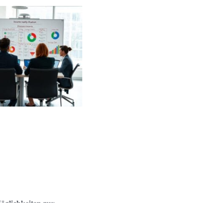
öglichkeiten zur
iversifikation