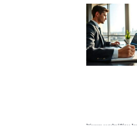
Warum regelmäßiges Inv
langfristig Vorteile brin