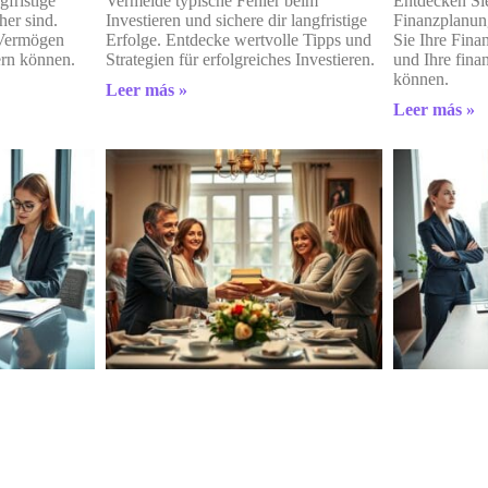
fristige
Vermeide typische Fehler beim
Entdecken Si
her sind.
Investieren und sichere dir langfristige
Finanzplanung
 Vermögen
Erfolge. Entdecke wertvolle Tipps und
Sie Ihre Fina
ern können.
Strategien für erfolgreiches Investieren.
und Ihre finan
können.
Leer más »
Leer más »