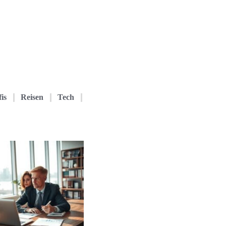
is
Reisen
Tech