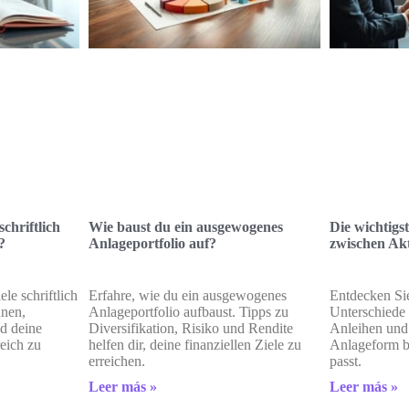
chriftlich
Wie baust du ein ausgewogenes
Die wichtigs
?
Anlageportfolio auf?
zwischen Ak
ele schriftlich
Erfahre, wie du ein ausgewogenes
Entdecken Sie
nnen,
Anlageportfolio aufbaust. Tipps zu
Unterschiede
d deine
Diversifikation, Risiko und Rendite
Anleihen und 
reich zu
helfen dir, deine finanziellen Ziele zu
Anlageform be
erreichen.
passt.
Leer más »
Leer más »