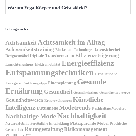
Warum Yoga Körper und Geist stärkt?
Schlagwörter
Achtsamkeit im Alltag
Achtsamkeit
Achtsamkeitstraining
Datensicherheit
Blockchain-Technologie
Effizienzsteigerung
Digitale Transformation
Designermöbel
Energieeffizienz
Einrichtungstipps
Elektromobilität
Entspannungstechniken
Erneuerbare
Gesunde
Finanzplanung
Energien
Ernährungstipps
Ernährung
Gesundheit
Gesundheitsvorsorge
Gesundheitstipps
Künstliche
Gesundheitswesen
Kryptowährungen
Intelligenz
Modetrends
Luxusmode
Nachhaltige Mobilität
Nachhaltigkeit
Nachhaltige Mode
Platzsparende Möbel
Naturerlebnis
Persönliche Entwicklung
Psychische
Raumgestaltung
Risikomanagement
Gesundheit