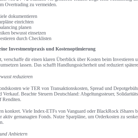
 um Overtrading zu vermeiden.
ele dokumentieren
rpläne einrichten
alancing planen
iken bewusst einsetzen
estieren durch Checklisten
deine Investmentpraxis und Kostenoptimierung
t, verschaffe dir einen klaren Überblick über Kosten beim Investieren 
 umsetzen lassen. Das schafft Handlungssicherheit und reduziert spätere
wusst reduzieren
Fondskosten wie TER von Transaktionskosten, Spread und Depotgebühr
Verkauf. Beachte Steuern Deutschland: Abgeltungssteuer, Solidaritäts
f Renditen.
 konkret. Viele Index-ETFs von Vanguard oder BlackRock iShares bie
er aktiv gemanagten Fonds. Nutze Sparpläne, um Orderkosten zu senk
n.
und Anbietern