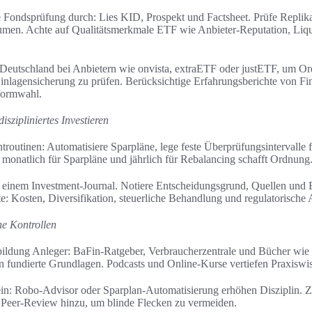
e Fondsprüfung durch: Lies KID, Prospekt und Factsheet. Prüfe Replik
umen. Achte auf Qualitätsmerkmale ETF wie Anbieter-Reputation, Liq
Deutschland bei Anbietern wie onvista, extraETF oder justETF, um O
nlagensicherung zu prüfen. Berücksichtige Erfahrungsberichte von Fi
tformwahl.
iszipliniertes Investieren
ntroutinen: Automatisiere Sparpläne, lege feste Überprüfungsintervalle 
 monatlich für Sparpläne und jährlich für Rebalancing schafft Ordnung
einem Investment-Journal. Notiere Entscheidungsgrund, Quellen und E
: Kosten, Diversifikation, steuerliche Behandlung und regulatorische 
ne Kontrollen
erbildung Anleger: BaFin-Ratgeber, Verbraucherzentrale und Bücher wie
fundierte Grundlagen. Podcasts und Online-Kurse vertiefen Praxiswi
ein: Robo-Advisor oder Sparplan-Automatisierung erhöhen Disziplin. Z
r Peer-Review hinzu, um blinde Flecken zu vermeiden.