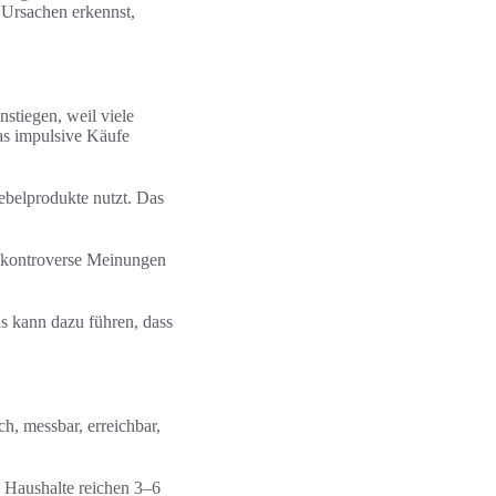
 Ursachen erkennst,
stiegen, weil viele
as impulsive Käufe
ebelprodukte nutzt. Das
st kontroverse Meinungen
as kann dazu führen, dass
h, messbar, erreichbar,
e Haushalte reichen 3–6