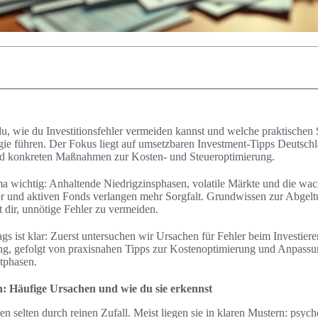
 du, wie du Investitionsfehler vermeiden kannst und welche praktischen S
egie führen. Der Fokus liegt auf umsetzbaren Investment-Tipps Deutsch
 und konkreten Maßnahmen zur Kosten- und Steueroptimierung.
ema wichtig: Anhaltende Niedrigzinsphasen, volatile Märkte und die wa
 und aktiven Fonds verlangen mehr Sorgfalt. Grundwissen zur Abgelt
t dir, unnötige Fehler zu vermeiden.
gs ist klar: Zuerst untersuchen wir Ursachen für Fehler beim Investiere
ng, gefolgt von praxisnahen Tipps zur Kostenoptimierung und Anpassu
tphasen.
n: Häufige Ursachen und wie du sie erkennst
hen selten durch reinen Zufall. Meist liegen sie in klaren Mustern: psyc