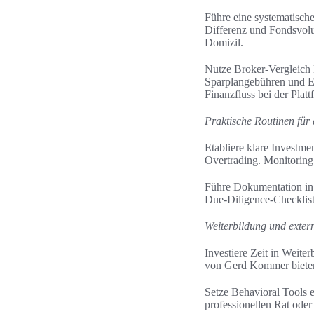
Führe eine systematisch
Differenz und Fondsvol
Domizil.
Nutze Broker-Vergleich 
Sparplangebühren und Ei
Finanzfluss bei der Plat
Praktische Routinen für d
Etabliere klare Investme
Overtrading. Monitoring
Führe Dokumentation in 
Due-Diligence-Checkliste
Weiterbildung und exter
Investiere Zeit in Weit
von Gerd Kommer bieten 
Setze Behavioral Tools 
professionellen Rat ode