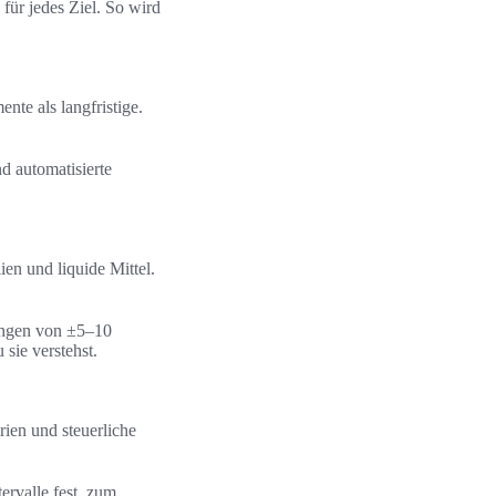
für jedes Ziel. So wird
nte als langfristige.
nd automatisierte
ien und liquide Mittel.
hungen von ±5–10
sie verstehst.
rien und steuerliche
rvalle fest, zum