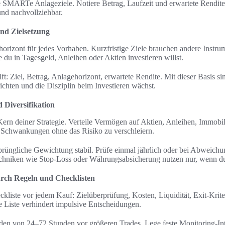
 SMARTe Anlageziele. Notiere Betrag, Laufzeit und erwartete Rendite 
nd nachvollziehbar.
nd Zielsetzung
orizont für jedes Vorhaben. Kurzfristige Ziele brauchen andere Instrume
e du in Tagesgeld, Anleihen oder Aktien investieren willst.
ft: Ziel, Betrag, Anlagehorizont, erwartete Rendite. Mit dieser Basis si
richten und die Disziplin beim Investieren wächst.
Diversifikation
 Kern deiner Strategie. Verteile Vermögen auf Aktien, Anleihen, Immobil
rt Schwankungen ohne das Risiko zu verschleiern.
sprüngliche Gewichtung stabil. Prüfe einmal jährlich oder bei Abweic
chniken wie Stop-Loss oder Währungsabsicherung nutzen nur, wenn du 
urch Regeln und Checklisten
ckliste vor jedem Kauf: Zielüberprüfung, Kosten, Liquidität, Exit-Krite
te Liste verhindert impulsive Entscheidungen.
den von 24–72 Stunden vor größeren Trades. Lege feste Monitoring-Inte