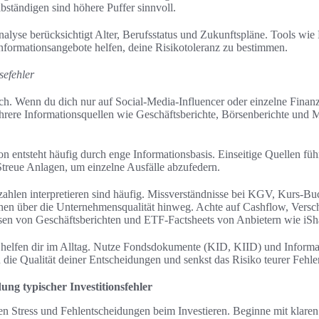
ständigen sind höhere Puffer sinnvoll.
analyse berücksichtigt Alter, Berufsstatus und Zukunftspläne. Tools wi
Informationsangebote helfen, deine Risikotoleranz zu bestimmen.
sefehler
isch. Wenn du dich nur auf Social-Media-Influencer oder einzelne Finanzb
ere Informationsquellen wie Geschäftsberichte, Börsenberichte und M
n entsteht häufig durch enge Informationsbasis. Einseitige Quellen fü
treue Anlagen, um einzelne Ausfälle abzufedern.
ahlen interpretieren sind häufig. Missverständnisse bei KGV, Kurs-Bu
hen über die Unternehmensqualität hinweg. Achte auf Cashflow, Vers
en von Geschäftsberichten und ETF-Factsheets von Anbietern wie iSha
 helfen dir im Alltag. Nutze Fondsdokumente (KID, KIID) und Inform
 die Qualität deiner Entscheidungen und senkst das Risiko teurer Fehler
ung typischer Investitionsfehler
en Stress und Fehlentscheidungen beim Investieren. Beginne mit klare