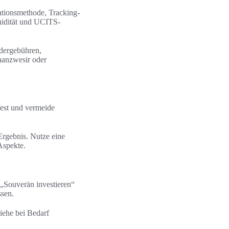
ationsmethode, Tracking-
uidität und UCITS-
rdergebühren,
nanzwesir oder
fest und vermeide
.
rgebnis. Nutze eine
Aspekte.
 „Souverän investieren“
ssen.
iehe bei Bedarf