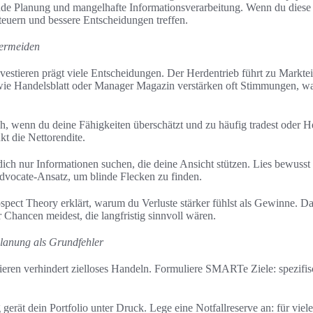
nde Planung und mangelhafte Informationsverarbeitung. Wenn du diese
teuern und bessere Entscheidungen treffen.
vermeiden
estieren prägt viele Entscheidungen. Der Herdentrieb führt zu Marktein
wie Handelsblatt oder Manager Magazin verstärken oft Stimmungen, w
h, wenn du deine Fähigkeiten überschätzt und zu häufig tradest oder H
t die Nettorendite.
 dich nur Informationen suchen, die deine Ansicht stützen. Lies bewus
dvocate-Ansatz, um blinde Flecken zu finden.
spect Theory erklärt, warum du Verluste stärker fühlst als Gewinne. D
r Chancen meidest, die langfristig sinnvoll wären.
Planung als Grundfehler
ieren verhindert zielloses Handeln. Formuliere SMARTe Ziele: spezifisc
gerät dein Portfolio unter Druck. Lege eine Notfallreserve an: für viel