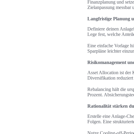
Finanzplanung und setze
Zielanpassung messbar u
Langfristige Planung u
Definiere deinen Anlageh
Lege fest, welche Anteil
Eine einfache Vorlage hil
Sparpläne leichter einzu
Risikomanagement und 
Asset Allocation ist der
Diversifikation reduzie
Rebalancing hält die ur
Prozent. Absicherungste
Rationalität stärken d
Erstelle eine Anlage-Che
Folgen. Eine strukturier
Nutze Cooling-off-Perio