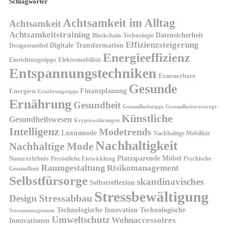
Schlagwörter
Achtsamkeit im Alltag
Achtsamkeit
Achtsamkeitstraining
Datensicherheit
Blockchain-Technologie
Effizienzsteigerung
Digitale Transformation
Designermöbel
Energieeffizienz
Einrichtungstipps
Elektromobilität
Entspannungstechniken
Erneuerbare
Gesunde
Finanzplanung
Energien
Ernährungstipps
Ernährung
Gesundheit
Gesundheitsvorsorge
Gesundheitstipps
Künstliche
Gesundheitswesen
Kryptowährungen
Intelligenz
Modetrends
Luxusmode
Nachhaltige Mobilität
Nachhaltigkeit
Nachhaltige Mode
Platzsparende Möbel
Naturerlebnis
Persönliche Entwicklung
Psychische
Raumgestaltung
Risikomanagement
Gesundheit
Selbstfürsorge
skandinavisches
Selbstreflexion
Stressbewältigung
Design
Stressabbau
Technologische Innovation
Technologische
Stressmanagement
Umweltschutz
Wohnaccessoires
Innovationen