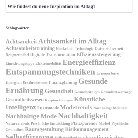
Wie findest du neue Inspiration im Alltag?
Schlagwörter
Achtsamkeit im Alltag
Achtsamkeit
Achtsamkeitstraining
Datensicherheit
Blockchain-Technologie
Effizienzsteigerung
Digitale Transformation
Designermöbel
Energieeffizienz
Einrichtungstipps
Elektromobilität
Entspannungstechniken
Erneuerbare
Gesunde
Finanzplanung
Energien
Ernährungstipps
Ernährung
Gesundheit
Gesundheitsvorsorge
Gesundheitstipps
Künstliche
Gesundheitswesen
Kryptowährungen
Intelligenz
Modetrends
Luxusmode
Nachhaltige Mobilität
Nachhaltigkeit
Nachhaltige Mode
Platzsparende Möbel
Naturerlebnis
Persönliche Entwicklung
Psychische
Raumgestaltung
Risikomanagement
Gesundheit
Selbstfürsorge
skandinavisches