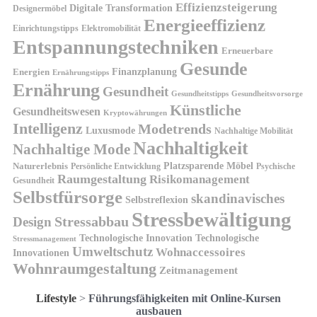
Effizienzsteigerung
Digitale Transformation
Designermöbel
Energieeffizienz
Einrichtungstipps
Elektromobilität
Entspannungstechniken
Erneuerbare
Gesunde
Finanzplanung
Energien
Ernährungstipps
Ernährung
Gesundheit
Gesundheitsvorsorge
Gesundheitstipps
Künstliche
Gesundheitswesen
Kryptowährungen
Intelligenz
Modetrends
Luxusmode
Nachhaltige Mobilität
Nachhaltigkeit
Nachhaltige Mode
Platzsparende Möbel
Naturerlebnis
Persönliche Entwicklung
Psychische
Raumgestaltung
Risikomanagement
Gesundheit
Selbstfürsorge
skandinavisches
Selbstreflexion
Stressbewältigung
Design
Stressabbau
Technologische Innovation
Technologische
Stressmanagement
Umweltschutz
Wohnaccessoires
Innovationen
Wohnraumgestaltung
Zeitmanagement
Lifestyle
>
Führungsfähigkeiten mit Online-Kursen
ausbauen