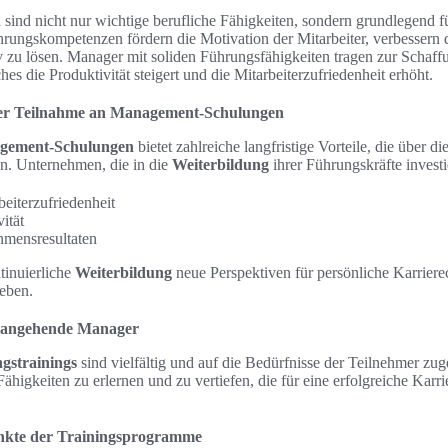
n
sind nicht nur wichtige berufliche Fähigkeiten, sondern grundlegend f
rungskompetenzen fördern die Motivation der Mitarbeiter, verbesser
iv zu lösen. Manager mit soliden Führungsfähigkeiten tragen zur Schaff
es die Produktivität steigert und die Mitarbeiterzufriedenheit erhöht.
 der Teilnahme an Management-Schulungen
gement-Schulungen
bietet zahlreiche langfristige Vorteile, die über di
n. Unternehmen, die in die
Weiterbildung
ihrer Führungskräfte investi
beiterzufriedenheit
ität
hmensresultaten
ntinuierliche
Weiterbildung
neue Perspektiven für persönliche Karrier
leben.
r angehende Manager
gstrainings
sind vielfältig und auf die Bedürfnisse der Teilnehmer zuge
Fähigkeiten zu erlernen und zu vertiefen, die für eine erfolgreiche Karr
nkte der Trainingsprogramme