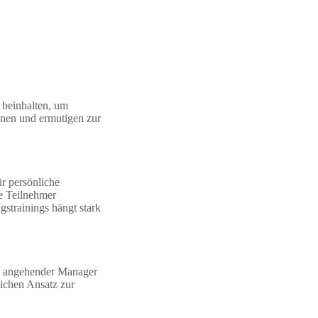
 beinhalten, um
onen und ermutigen zur
r persönliche
ie Teilnehmer
strainings hängt stark
en angehender Manager
lichen Ansatz zur