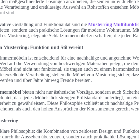
den maßgeschneiderte Lösungen anzubieten, die seinen individuellen 
ge Verarbeitung und erstklassige Auswahl an Rohstoffen entstehen Möb
ant sind.
ovative Gestaltung und Funktionalität sind die
Musterring Multifunkti
bieten, sondern auch praktische Lösungen für moderne Wohnräume. Mit
gt es Musterring, elegante Schlafzimmermöbel zu schaffen, die jeden R
 Musterring: Funktion und Stil vereint
fzimmermöbeln ist entscheidend für eine nachhaltige und angenehme 
Wert auf die Verwendung von hochwertigen Materialien gelegt, die den
 Möbel sind nicht nur funktional, sie tragen auch zu einem harmonisch
 exzellente Verarbeitung stellen die Möbel von Musterring sicher, dass
erden und über Jahre hinweg Freude bereiten.
mmermöbel
bieten nicht nur ästhetische Vorzüge, sondern auch Sicherhe
eutet, dass jedes Möbelstück strengen Prüfstandards unterliegt, um ein
rheit zu gewährleisten. Diese Philosophie schließt auch nachhaltige P
schonen als auch den hohen Ansprüchen der Konsumenten gerecht wer
usterring
 klare Philosophie: die Kombination von zeitlosem Design und Funktional
ur durch ihr Aussehen überzeugen, sondern auch praktikable Lösungen fü