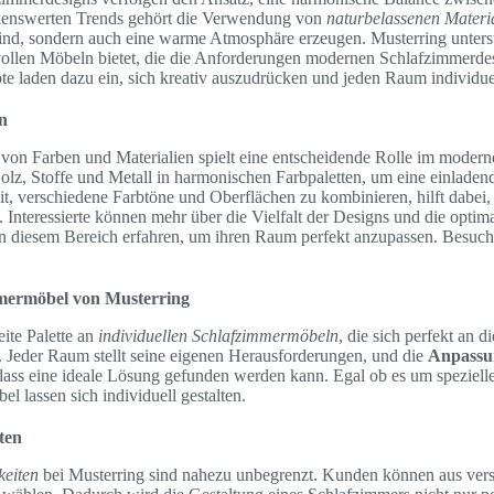
kenswerten Trends gehört die Verwendung von
naturbelassenen Materi
sind, sondern auch eine warme Atmosphäre erzeugen. Musterring unterst
lvollen Möbeln bietet, die die Anforderungen modernen Schlafzimmerdes
e laden dazu ein, sich kreativ auszudrücken und jeden Raum individuel
n
 von Farben und Materialien spielt eine entscheidende Rolle im moder
olz, Stoffe und Metall in harmonischen Farbpaletten, um eine einlad
t, verschiedene Farbtöne und Oberflächen zu kombinieren, hilft dabei,
 Interessierte können mehr über die Vielfalt der Designs und die optim
n diesem Bereich erfahren, um ihren Raum perfekt anzupassen. Besuc
mmermöbel von Musterring
eite Palette an
individuellen Schlafzimmermöbeln
, die sich perfekt an d
 Jeder Raum stellt seine eigenen Herausforderungen, und die
Anpassu
 dass eine ideale Lösung gefunden werden kann. Egal ob es um speziel
el lassen sich individuell gestalten.
ten
eiten
bei Musterring sind nahezu unbegrenzt. Kunden können aus ver