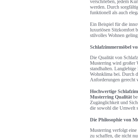
verschrieben, jedem Kun
werden. Durch sorgfälti
funktionell als auch eleg
Ein Beispiel für die inn
luxuriösen Sitzkomfort 
stilvolles Wohnen gelin
Schlafzimmermöbel von
Die Qualität von Schla
Musterring wird großer 
standhalten. Langlebige
Wohnklima bei. Durch die
Anforderungen gerecht w
Hochwertige Schlafzi
Musterring Qualität
bed
Zugänglichkeit und Siche
die sowohl die Umwelt 
Die Philosophie von M
Musterring verfolgt eine
zu schaffen, die nicht n