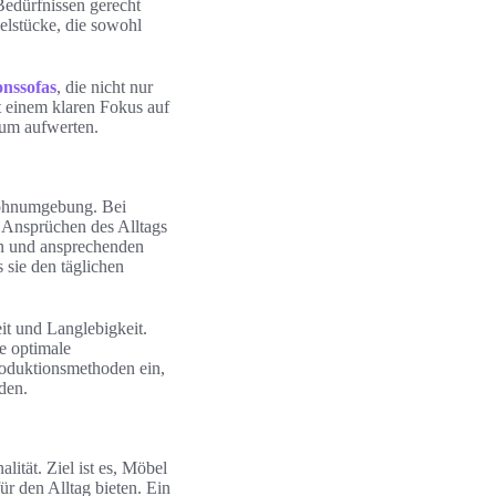
Bedürfnissen gerecht
elstücke, die sowohl
onssofas
, die nicht nur
 einem klaren Fokus auf
aum aufwerten.
Wohnumgebung. Bei
 Ansprüchen des Alltags
en und ansprechenden
 sie den täglichen
it und Langlebigkeit.
e optimale
roduktionsmethoden ein,
den.
ität. Ziel ist es, Möbel
r den Alltag bieten. Ein