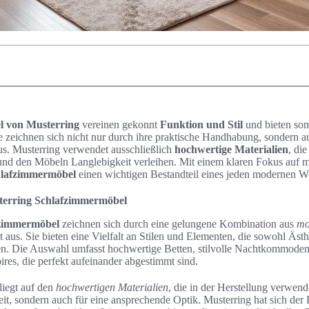
l von Musterring
vereinen gekonnt
Funktion und Stil
und bieten som
e zeichnen sich nicht nur durch ihre praktische Handhabung, sondern a
s. Musterring verwendet ausschließlich
hochwertige Materialien
, die
und den Möbeln Langlebigkeit verleihen. Mit einem klaren Fokus auf m
hlafzimmermöbel
einen wichtigen Bestandteil eines jeden modernen W
terring Schlafzimmermöbel
fzimmermöbel
zeichnen sich durch eine gelungene Kombination aus
mo
ät aus. Sie bieten eine Vielfalt an Stilen und Elementen, die sowohl Äst
en. Die Auswahl umfasst hochwertige Betten, stilvolle Nachtkommoden
ires, die perfekt aufeinander abgestimmt sind.
iegt auf den
hochwertigen Materialien
, die in der Herstellung verwend
eit, sondern auch für eine ansprechende Optik. Musterring hat sich de