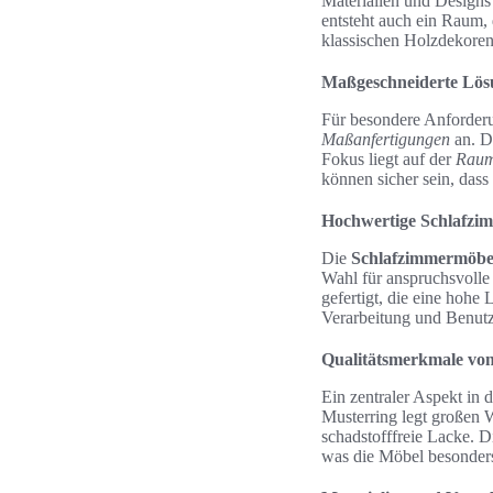
Materialien und Designs 
entsteht auch ein Raum,
klassischen Holzdekoren 
Maßgeschneiderte Lös
Für besondere Anforderu
Maßanfertigungen
an. D
Fokus liegt auf der
Raum
können sicher sein, dass
Hochwertige Schlafzi
Die
Schlafzimmermöbe
Wahl für anspruchsvolle
gefertigt, die eine hohe
Verarbeitung und Benutz
Qualitätsmerkmale vo
Ein zentraler Aspekt in
Musterring legt großen W
schadstofffreie Lacke. D
was die Möbel besonders 