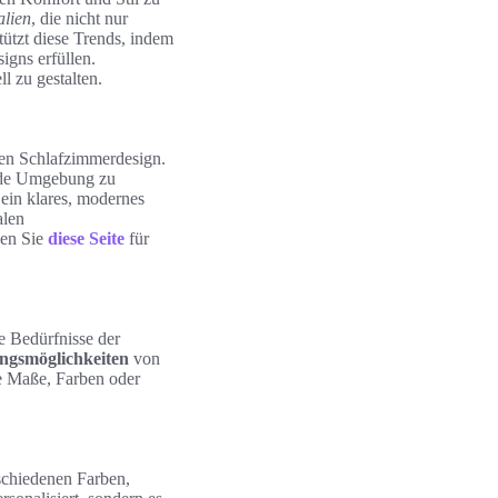
alien
, die nicht nur
ützt diese Trends, indem
igns erfüllen.
l zu gestalten.
nen Schlafzimmerdesign.
ende Umgebung zu
 ein klares, modernes
alen
hen Sie
diese Seite
für
ie Bedürfnisse der
ngsmöglichkeiten
von
le Maße, Farben oder
schiedenen Farben,