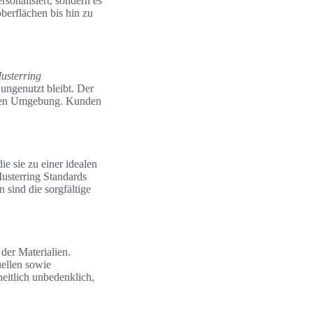
sonalisiert, sondern es
berflächen bis hin zu
usterring
ungenutzt bleibt. Der
nden Umgebung. Kunden
ie sie zu einer idealen
usterring Standards
 sind die sorgfältige
der Materialien.
uellen sowie
heitlich unbedenklich,