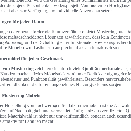
wählen. Dadurch wird die Gestaltung eines Schlafzimmers nicht nur per
 der die eigene Persönlichkeit widerspiegelt. Von modernen Hochglanzo
steht alles zur Verfügung, um individuelle Akzente zu setzen.
ungen für jeden Raum
ngen oder herausfordernde Raumverhältnisse bietet Musterring auch
M
iese maßgeschneiderten Lösungen gewährleisten, dass kein Zentimeter 
optimierung
und der Schaffung einer funktionalen sowie anspreche
 ihre Möbel sowohl ästhetisch ansprechend als auch praktisch sind.
mmermöbel für jeden Geschmack
l von Musterring
zeichnen sich durch viele
Qualitätsmerkmale
aus, d
 Kunden machen. Jedes Möbelstück wird unter Berücksichtigung der M
 Lebensdauer und Funktionalität gewährleisten. Besonders hervorzuheben
erfreundlichkeit, die für ein angenehmes Nutzungserlebnis sorgen.
n Musterring Möbeln
 der Herstellung von hochwertigen Schlafzimmermöbeln ist die Auswahl 
ert auf Nachhaltigkeit und verwendet häufig Holz aus zertifizierten Q
iese Materialwahl ist nicht nur umweltfreundlich, sondern auch gesund
attraktiv für Familien macht.