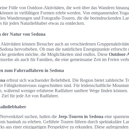
t eine Fülle von Outdoor-Aktivitäten, die weit über das Wandern hinau
können in vielfältigen Formen erlebt werden. Von entspannenden Yoga
uellen Wanderungen und Fotografie-Touren, die die beeindruckenden La
s für jeden Naturliebhaber etwas zu entdecken.
in der Natur von Sedona
n Aktivitäten können Besucher auch an verschiedenen Gruppenaktivitäte
Sedona hervorheben. Ob man die natürlichen Energiepunkte erforscht o
ke genießen möchte, die Möglichkeiten sind endlos. Diese
Outdoor-A
inzelne als auch für Familien, die eine gemeinsame Zeit im Freien ver
iten zum Fahrradfahren in Sedona
ona
erfreut sich wachsender Beliebtheit. Die Region bietet zahlreiche Tra
r Fähigkeitsniveaus zugeschnitten sind. Für leidenschaftliche Mountain
n, während weniger erfahrene Radfahrer sanftere Wege finden können
Ziel für jede Art von Radfahrer.
alinliebhaber
 Nervenkitzel suchen, halten die
Jeep-Touren in Sedona
eine spannend
nis hautnah zu erleben. Geführte Touren führen durch spektakuläre La
ks aus einer einzigartigen Perspektive zu erkunden. Diese aufregenden