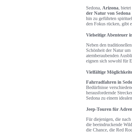
Sedona,
Arizona
, biete
der Natur von Sedona
hin zu geführten spirit
den Fokus rücken, gibt e
Vielseitige Abenteuer 
Neben den traditionelle
Schönheit der Natur um 
atemberaubenden Ausblic
eignen sich sowohl für E
Vielfältige Möglichke
Fahrradfahren in Sed
Bedürfnisse verschiedene
herausfordernde Strecke
Sedona zu einem idealen 
Jeep-Touren für Adren
Für diejenigen, die nach
die beeindruckende Wild
die Chance, die Red Roc