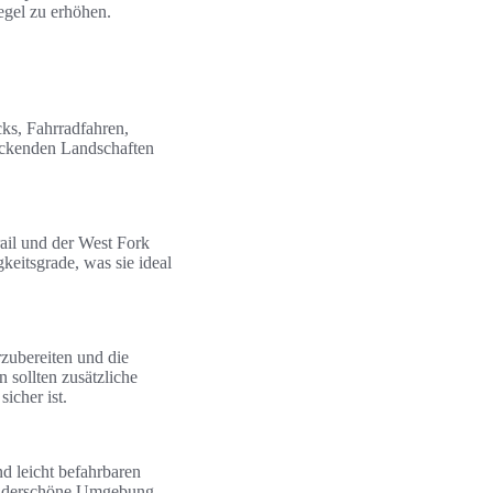
egel zu erhöhen.
ks, Fahrradfahren,
uckenden Landschaften
ail und der West Fork
keitsgrade, was sie ideal
zubereiten und die
 sollten zusätzliche
icher ist.
d leicht befahrbaren
wunderschöne Umgebung