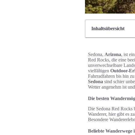
Inhaltsübersicht
Sedona,
Arizona
, ist e
Red Rocks, die eine bee
unverwechselbare Landsc
vielfältigen
Outdoor-Erl
Fahrradfahren bis hin z
Sedona
sind schier unbe
Wetter angenehm ist und
Die besten Wandermögl
Die Sedona Red Rocks bi
Wanderer, hier gibt es z
Besondere Wandererlebni
Beliebte Wanderwege 