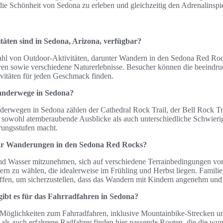
die Schönheit von Sedona zu erleben und gleichzeitig den Adrenalinspi
täten sind in Sedona, Arizona, verfügbar?
zahl von Outdoor-Aktivitäten, darunter Wandern in den Sedona Red Roc
ren sowie verschiedene Naturerlebnisse. Besucher können die beeindr
vitäten für jeden Geschmack finden.
anderwege in Sedona?
derwegen in Sedona zählen der Cathedral Rock Trail, der Bell Rock Tr
 sowohl atemberaubende Ausblicke als auch unterschiedliche Schwierig
rungsstufen macht.
für Wanderungen in den Sedona Red Rocks?
hend Wasser mitzunehmen, sich auf verschiedene Terrainbedingungen vor
n zu wählen, die idealerweise im Frühling und Herbst liegen. Familien
fen, um sicherzustellen, dass das Wandern mit Kindern angenehm und s
gibt es für das Fahrradfahren in Sedona?
e Möglichkeiten zum Fahrradfahren, inklusive Mountainbike-Strecken un
 als auch erfahrene Radfahrer finden hier passende Routen, die die 