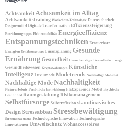
Schlagwörter
Achtsamkeit im Alltag
Achtsamkeit
Achtsamkeitstraining
Datensicherheit
Blockchain-Technologie
Effizienzsteigerung
Digitale Transformation
Designermöbel
Energieeffizienz
Einrichtungstipps
Elektromobilität
Entspannungstechniken
Erneuerbare
Gesunde
Finanzplanung
Energien
Ernährungstipps
Ernährung
Gesundheit
Gesundheitsvorsorge
Gesundheitstipps
Künstliche
Gesundheitswesen
Kryptowährungen
Intelligenz
Modetrends
Luxusmode
Nachhaltige Mobilität
Nachhaltigkeit
Nachhaltige Mode
Platzsparende Möbel
Naturerlebnis
Persönliche Entwicklung
Psychische
Raumgestaltung
Risikomanagement
Gesundheit
Selbstfürsorge
skandinavisches
Selbstreflexion
Stressbewältigung
Design
Stressabbau
Technologische Innovation
Technologische
Stressmanagement
Umweltschutz
Wohnaccessoires
Innovationen