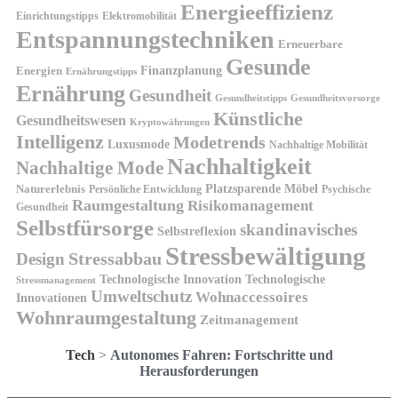
Energieeffizienz
Einrichtungstipps
Elektromobilität
Entspannungstechniken
Erneuerbare
Gesunde
Finanzplanung
Energien
Ernährungstipps
Ernährung
Gesundheit
Gesundheitsvorsorge
Gesundheitstipps
Künstliche
Gesundheitswesen
Kryptowährungen
Intelligenz
Modetrends
Luxusmode
Nachhaltige Mobilität
Nachhaltigkeit
Nachhaltige Mode
Platzsparende Möbel
Naturerlebnis
Persönliche Entwicklung
Psychische
Raumgestaltung
Risikomanagement
Gesundheit
Selbstfürsorge
skandinavisches
Selbstreflexion
Stressbewältigung
Design
Stressabbau
Technologische Innovation
Technologische
Stressmanagement
Umweltschutz
Wohnaccessoires
Innovationen
Wohnraumgestaltung
Zeitmanagement
Tech
>
Autonomes Fahren: Fortschritte und
Herausforderungen