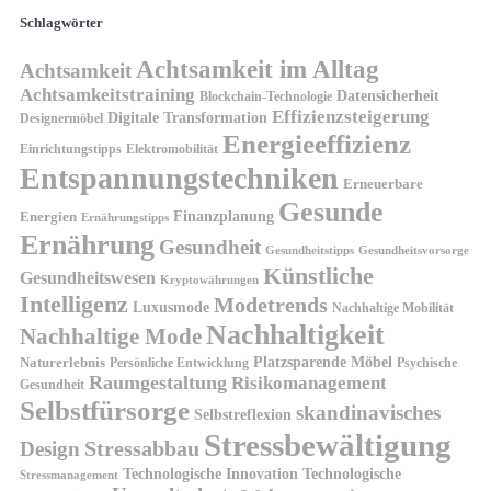
Schlagwörter
Achtsamkeit im Alltag
Achtsamkeit
Achtsamkeitstraining
Datensicherheit
Blockchain-Technologie
Effizienzsteigerung
Digitale Transformation
Designermöbel
Energieeffizienz
Einrichtungstipps
Elektromobilität
Entspannungstechniken
Erneuerbare
Gesunde
Finanzplanung
Energien
Ernährungstipps
Ernährung
Gesundheit
Gesundheitsvorsorge
Gesundheitstipps
Künstliche
Gesundheitswesen
Kryptowährungen
Intelligenz
Modetrends
Luxusmode
Nachhaltige Mobilität
Nachhaltigkeit
Nachhaltige Mode
Platzsparende Möbel
Naturerlebnis
Persönliche Entwicklung
Psychische
Raumgestaltung
Risikomanagement
Gesundheit
Selbstfürsorge
skandinavisches
Selbstreflexion
Stressbewältigung
Design
Stressabbau
Technologische Innovation
Technologische
Stressmanagement