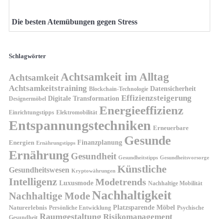
Die besten Atemübungen gegen Stress
Schlagwörter
Achtsamkeit im Alltag
Achtsamkeit
Achtsamkeitstraining
Datensicherheit
Blockchain-Technologie
Effizienzsteigerung
Digitale Transformation
Designermöbel
Energieeffizienz
Einrichtungstipps
Elektromobilität
Entspannungstechniken
Erneuerbare
Gesunde
Finanzplanung
Energien
Ernährungstipps
Ernährung
Gesundheit
Gesundheitsvorsorge
Gesundheitstipps
Künstliche
Gesundheitswesen
Kryptowährungen
Intelligenz
Modetrends
Luxusmode
Nachhaltige Mobilität
Nachhaltigkeit
Nachhaltige Mode
Platzsparende Möbel
Naturerlebnis
Persönliche Entwicklung
Psychische
Raumgestaltung
Risikomanagement
Gesundheit