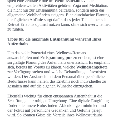
spielt eine zentrale Rolle im
Wellnessurlaub.
Zu den
empfehlenswerten Aktivitäten gehören Yoga und Meditation,
die nicht nur zur Entspannung beitragen, sondern auch das
allgemeine Wohlbefinden steigern. Eine durchdachte Planung
der täglichen Abläufe sorgt dafür, dass jeder Teilnehmer sein
Retreat-Erlebnis optimal nutzen kann, ohne sich overwhelmed
zu fühlen.
Tipps für die maximale Entspannung während Ihres
Aufenthalts
Um das volle Potenzial eines Wellness-Retreats
auszuschöpfen und
Entspannung pur
zu erleben, ist eine
sorgfältige Planung des Aufenthalts unerlässlich. Es empfiehlt
sich, bereits im Voraus zu klären, welche
Wellnessangebote
zur Verfügung stehen und welche Behandlungen favorisiert
werden. Der Austausch mit dem Personal über persönliche
Bedürfnisse kann helfen, das Erlebnis noch individueller zu
gestalten und auf die eigenen Wünsche einzugehen.
Ebenfalls wichtig für einen entspannten Aufenthalt ist die
Schaffung einer ruhigen Umgebung. Eine digitale Entgiftung
fördert die innere Ruhe, indem Ablenkungen minimiert und
der Fokus auf persönliche Gedanken und Gefühle gelegt
wird. So können Gäste die Vorteile ihres Wellnessurlaubs