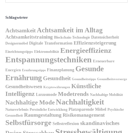
Schlagwörter
Achtsamkeit im Alltag
Achtsamkeit
Achtsamkeitstraining
Datensicherheit
Blockchain-Technologie
Effizienzsteigerung
Digitale Transformation
Designermöbel
Energieeffizienz
Einrichtungstipps
Elektromobilität
Entspannungstechniken
Erneuerbare
Gesunde
Finanzplanung
Energien
Ernährungstipps
Ernährung
Gesundheit
Gesundheitsvorsorge
Gesundheitstipps
Künstliche
Gesundheitswesen
Kryptowährungen
Intelligenz
Modetrends
Luxusmode
Nachhaltige Mobilität
Nachhaltigkeit
Nachhaltige Mode
Platzsparende Möbel
Naturerlebnis
Persönliche Entwicklung
Psychische
Raumgestaltung
Risikomanagement
Gesundheit
Selbstfürsorge
skandinavisches
Selbstreflexion
Stressbewältigung
Design
Stressabbau