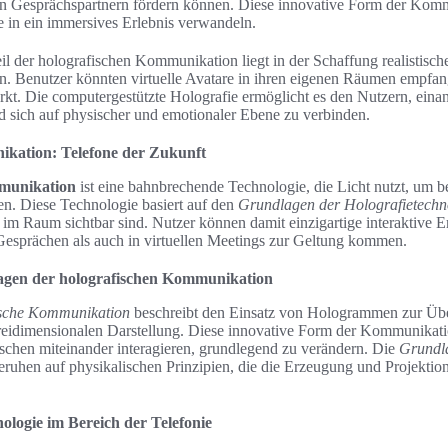
en Gesprächspartnern fördern können. Diese innovative Form der Kom
 in ein immersives Erlebnis verwandeln.
il der holografischen Kommunikation liegt in der Schaffung realistisch
en. Benutzer könnten virtuelle Avatare in ihren eigenen Räumen empfa
kt. Die computergestützte Holografie ermöglicht es den Nutzern, einan
d sich auf physischer und emotionaler Ebene zu verbinden.
kation: Telefone der Zukunft
mmunikation
ist eine bahnbrechende Technologie, die Licht nutzt, um 
n. Diese Technologie basiert auf den
Grundlagen der Holografietechn
e im Raum sichtbar sind. Nutzer können damit einzigartige interaktive Er
Gesprächen als auch in virtuellen Meetings zur Geltung kommen.
agen der holografischen Kommunikation
fische Kommunikation
beschreibt den Einsatz von Hologrammen zur Üb
reidimensionalen Darstellung. Diese innovative Form der Kommunikation
chen miteinander interagieren, grundlegend zu verändern. Die
Grundl
ruhen auf physikalischen Prinzipien, die die Erzeugung und Projektio
logie im Bereich der Telefonie