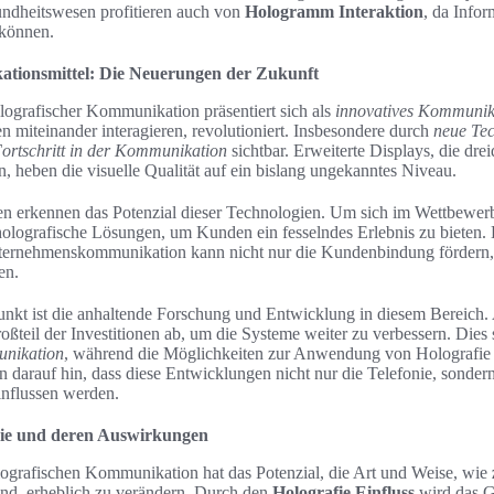
ndheitswesen profitieren auch von
Hologramm Interaktion
, da Info
 können.
tionsmittel: Die Neuerungen der Zukunft
ografischer Kommunikation präsentiert sich als
innovatives Kommunika
 miteinander interagieren, revolutioniert. Insbesondere durch
neue Te
ortschritt in der Kommunikation
sichtbar. Erweiterte Displays, die dre
, heben die visuelle Qualität auf ein bislang ungekanntes Niveau.
 erkennen das Potenzial dieser Technologien. Um sich im Wettbewer
holografische Lösungen, um Kunden ein fesselndes Erlebnis zu bieten. 
ernehmenskommunikation kann nicht nur die Kundenbindung fördern,
en.
Punkt ist die anhaltende Forschung und Entwicklung in diesem Bereich.
oßteil der Investitionen ab, um die Systeme weiter zu verbessern. Dies s
unikation
, während die Möglichkeiten zur Anwendung von Holografie 
 darauf hin, dass diese Entwicklungen nicht nur die Telefonie, sonder
nflussen werden.
nie und deren Auswirkungen
ografischen Kommunikation hat das Potenzial, die Art und Weise, wie
sind, erheblich zu verändern. Durch den
Holografie Einfluss
wird das G