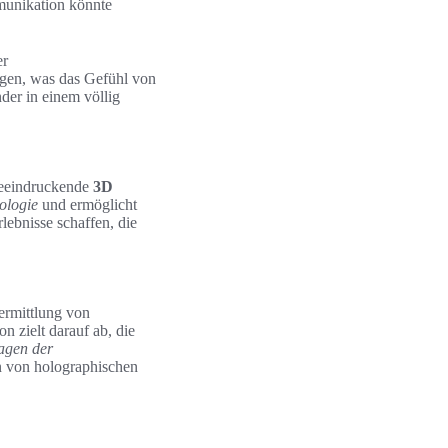
munikation könnte
er
ngen, was das Gefühl von
der in einem völlig
beeindruckende
3D
ologie
und ermöglicht
lebnisse schaffen, die
ermittlung von
 zielt darauf ab, die
agen der
n von holographischen