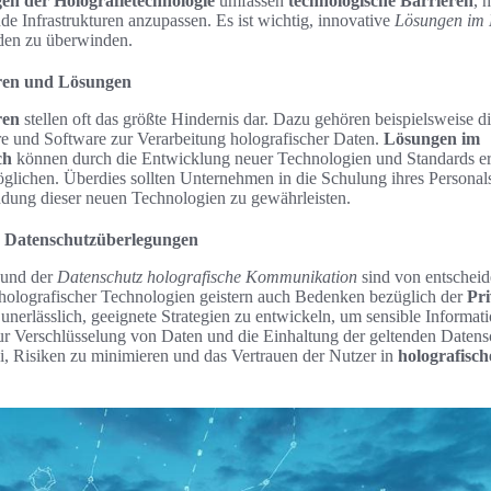
en der Holografietechnologie
umfassen
technologische Barrieren
, 
e Infrastrukturen anzupassen. Es ist wichtig, innovative
Lösungen im 
den zu überwinden.
eren und Lösungen
ren
stellen oft das größte Hindernis dar. Dazu gehören beispielsweise 
re und Software zur Verarbeitung holografischer Daten.
Lösungen im
ch
können durch die Entwicklung neuer Technologien und Standards erz
öglichen. Überdies sollten Unternehmen in die Schulung ihres Personals
ndung dieser neuen Technologien zu gewährleisten.
d Datenschutzüberlegungen
und der
Datenschutz holografische Kommunikation
sind von entschei
holografischer Technologien geistern auch Bedenken bezüglich der
Pri
t unerlässlich, geeignete Strategien zu entwickeln, um sensible Informa
r Verschlüsselung von Daten und die Einhaltung der geltenden Datens
 Risiken zu minimieren und das Vertrauen der Nutzer in
holografisc