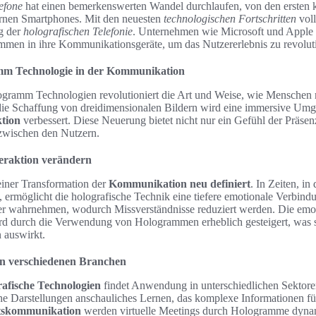
efone
hat einen bemerkenswerten Wandel durchlaufen, von den ersten
ernen Smartphones. Mit den neuesten
technologischen Fortschritten
voll
ng der
holografischen Telefonie
. Unternehmen wie Microsoft und Apple i
mmen in ihre Kommunikationsgeräte, um das Nutzererlebnis zu revoluti
amm Technologie in der Kommunikation
ogramm Technologien revolutioniert die Art und Weise, wie Menschen 
ie Schaffung von dreidimensionalen Bildern wird eine immersive Umg
tion
verbessert. Diese Neuerung bietet nicht nur ein Gefühl der Präsen
wischen den Nutzern.
eraktion verändern
iner Transformation der
Kommunikation neu definiert
. In Zeiten, in
t, ermöglicht die holografische Technik eine tiefere emotionale Verbin
er wahrnehmen, wodurch Missverständnisse reduziert werden. Die emoti
 durch die Verwendung von Hologrammen erheblich gesteigert, was si
 auswirkt.
in verschiedenen Branchen
fische Technologien
findet Anwendung in unterschiedlichen Sektor
he Darstellungen anschauliches Lernen, das komplexe Informationen für
tskommunikation
werden virtuelle Meetings durch Hologramme dynami