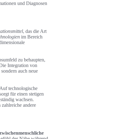
rmationen und Diagnosen
tionsmittel
, das die Art
chnologien
im Bereich
idimensionale
bsumfeld zu behaupten,
Die Integration von
 sondern auch neue
 Auf technologische
orgt für einen stetigen
ständig wachsen.
n zahlreiche andere
zwischenmenschliche
efühl der Nähe während