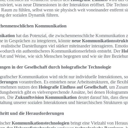
ensiviert, was neue Dimensionen in der Interaktion eröffnet. Die Techno
Raum zu fühlen, selbst wenn sie physisch weit voneinander entfernt si
ung der sozialen Dynamik führen.
chenmenschlichen Kommunikation
ikation
hat das Potenzial, die zwischenmenschliche Kommunikation zu
e in Gesprächen zu integrieren, könnte
neue Kommunikationsstrukt
ealistische Darstellungen viel stärker miteinander interagieren. Emo
wodurch ein authentischeres Kommunikationserlebnis entsteht. Der
Hol
r Art und Weise, wie sich Menschen begegnen und wie sie ihre Beziehu
ngen in der Gesellschaft durch holografische Technologie
grafischer Kommunikation wird nicht nur individuelle Interaktionen, s
nderungen
vorantreiben. Es entstehen neue Arbeitsstrukturen, die flexi
ternehmen nutzen den
Holografie Einfluss auf Gesellschaft
, um Zusam
ldungsbereich gibt es vielversprechende Ansätze, bei denen Hologramm
ten. Die
Zukunftsvision Kommunikation
deutet darauf hin, dass die
staltung unserer sozialen Interaktionen und hierarchischen Strukturen s
chritt und die Herausforderungen
fischer
Kommunikationstechnologien
bringt eine Vielzahl von Heraus