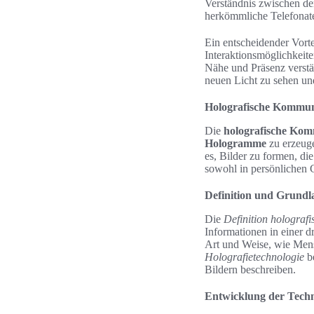
Verständnis zwischen d
herkömmliche Telefonate
Ein entscheidender Vorte
Interaktionsmöglichkeit
Nähe und Präsenz verstär
neuen Licht zu sehen un
Holografische Kommuni
Die
holografische Ko
Hologramme
zu erzeuge
es, Bilder zu formen, di
sowohl in persönlichen 
Definition und Grundl
Die
Definition hologra
Informationen in einer d
Art und Weise, wie Mens
Holografietechnologie
be
Bildern beschreiben.
Entwicklung der Techno