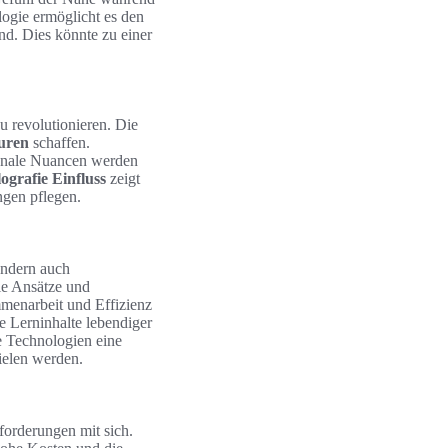
logie ermöglicht es den
nd. Dies könnte zu einer
 revolutionieren. Die
uren
schaffen.
tionale Nuancen werden
ografie Einfluss
zeigt
ngen pflegen.
ondern auch
ble Ansätze und
menarbeit und Effizienz
e Lerninhalte lebendiger
se Technologien eine
pielen werden.
forderungen mit sich.