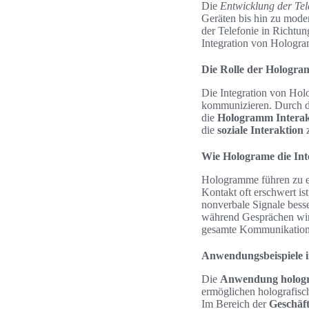
Die
Entwicklung der Tel
Geräten bis hin zu mod
der Telefonie in Richtu
Integration von Hologra
Die Rolle der Hologr
Die Integration von Hol
kommunizieren. Durch d
die
Hologramm Interak
die
soziale Interaktion
z
Wie Holograme die Int
Hologramme führen zu e
Kontakt oft erschwert is
nonverbale Signale bess
während Gesprächen wird
gesamte Kommunikation
Anwendungsbeispiele 
Die
Anwendung hologra
ermöglichen holografisc
Im Bereich der
Geschäf