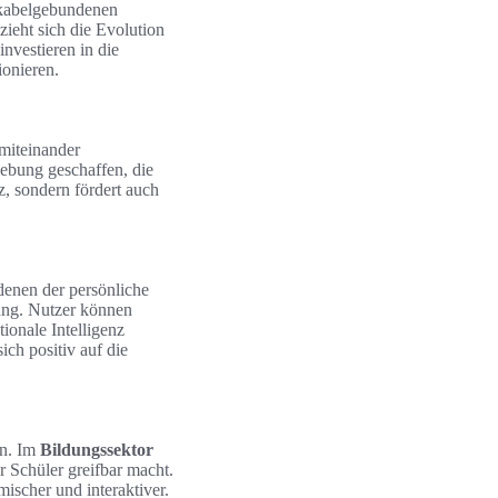
 kabelgebundenen
zieht sich die Evolution
nvestieren in die
onieren.
miteinander
ebung geschaffen, die
z, sondern fördert auch
 denen der persönliche
dung. Nutzer können
onale Intelligenz
ch positiv auf die
en. Im
Bildungssektor
 Schüler greifbar macht.
scher und interaktiver.