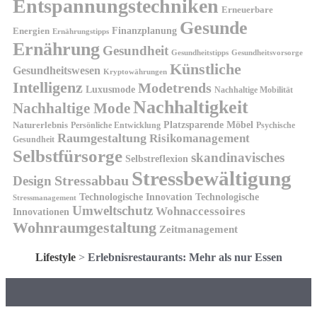
Entspannungstechniken
Erneuerbare
Gesunde
Finanzplanung
Energien
Ernährungstipps
Ernährung
Gesundheit
Gesundheitsvorsorge
Gesundheitstipps
Künstliche
Gesundheitswesen
Kryptowährungen
Intelligenz
Modetrends
Luxusmode
Nachhaltige Mobilität
Nachhaltigkeit
Nachhaltige Mode
Platzsparende Möbel
Naturerlebnis
Persönliche Entwicklung
Psychische
Raumgestaltung
Risikomanagement
Gesundheit
Selbstfürsorge
skandinavisches
Selbstreflexion
Stressbewältigung
Design
Stressabbau
Technologische Innovation
Technologische
Stressmanagement
Umweltschutz
Wohnaccessoires
Innovationen
Wohnraumgestaltung
Zeitmanagement
Lifestyle
>
Erlebnisrestaurants: Mehr als nur Essen