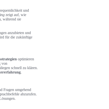
Bequemlichkeit und
ing
zeigt auf, wie
n, während sie
ngen anzubieten und
rd für die zukünftige
strategien
optimieren
g von
iegen schnell zu klären.
zererfahrung
.
 und Fragen umgehend
prachbefehle abzurufen.
 Lösungen.