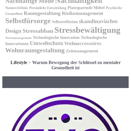
Nachhaltigkeit
Nachhaltige Mode
Platzsparende Möbel
Naturerlebnis
Persönliche Entwicklung
Psychische
Raumgestaltung
Risikomanagement
Gesundheit
Selbstfürsorge
skandinavisches
Selbstreflexion
Stressbewältigung
Design
Stressabbau
Technologische Innovation
Technologische
Stressmanagement
Umweltschutz
Wohnaccessoires
Innovationen
Wohnraumgestaltung
Zeitmanagement
Lifestyle
>
Warum Bewegung der Schlüssel zu mentaler
Gesundheit ist