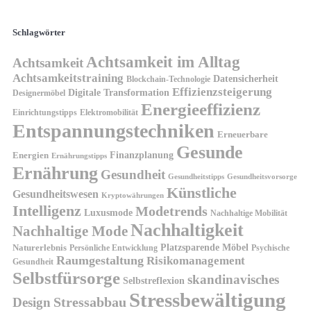
Schlagwörter
Achtsamkeit im Alltag
Achtsamkeit
Achtsamkeitstraining
Datensicherheit
Blockchain-Technologie
Effizienzsteigerung
Digitale Transformation
Designermöbel
Energieeffizienz
Einrichtungstipps
Elektromobilität
Entspannungstechniken
Erneuerbare
Gesunde
Finanzplanung
Energien
Ernährungstipps
Ernährung
Gesundheit
Gesundheitsvorsorge
Gesundheitstipps
Künstliche
Gesundheitswesen
Kryptowährungen
Intelligenz
Modetrends
Luxusmode
Nachhaltige Mobilität
Nachhaltigkeit
Nachhaltige Mode
Platzsparende Möbel
Naturerlebnis
Persönliche Entwicklung
Psychische
Raumgestaltung
Risikomanagement
Gesundheit
Selbstfürsorge
skandinavisches
Selbstreflexion
Stressbewältigung
Design
Stressabbau