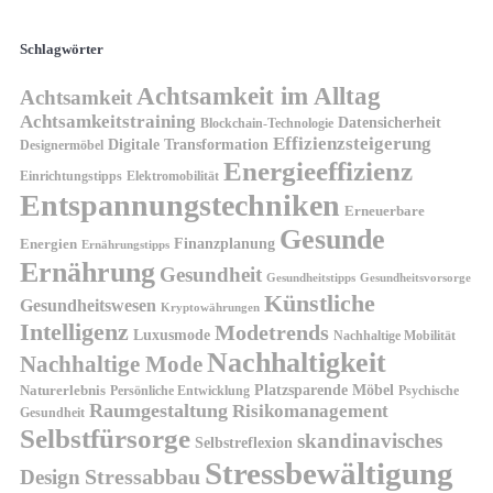
Schlagwörter
Achtsamkeit im Alltag
Achtsamkeit
Achtsamkeitstraining
Datensicherheit
Blockchain-Technologie
Effizienzsteigerung
Digitale Transformation
Designermöbel
Energieeffizienz
Einrichtungstipps
Elektromobilität
Entspannungstechniken
Erneuerbare
Gesunde
Finanzplanung
Energien
Ernährungstipps
Ernährung
Gesundheit
Gesundheitsvorsorge
Gesundheitstipps
Künstliche
Gesundheitswesen
Kryptowährungen
Intelligenz
Modetrends
Luxusmode
Nachhaltige Mobilität
Nachhaltigkeit
Nachhaltige Mode
Platzsparende Möbel
Naturerlebnis
Persönliche Entwicklung
Psychische
Raumgestaltung
Risikomanagement
Gesundheit
Selbstfürsorge
skandinavisches
Selbstreflexion
Stressbewältigung
Design
Stressabbau