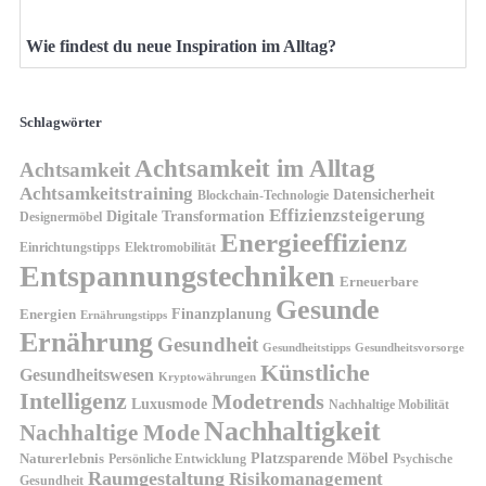
Wie findest du neue Inspiration im Alltag?
Schlagwörter
Achtsamkeit im Alltag
Achtsamkeit
Achtsamkeitstraining
Datensicherheit
Blockchain-Technologie
Effizienzsteigerung
Digitale Transformation
Designermöbel
Energieeffizienz
Einrichtungstipps
Elektromobilität
Entspannungstechniken
Erneuerbare
Gesunde
Finanzplanung
Energien
Ernährungstipps
Ernährung
Gesundheit
Gesundheitsvorsorge
Gesundheitstipps
Künstliche
Gesundheitswesen
Kryptowährungen
Intelligenz
Modetrends
Luxusmode
Nachhaltige Mobilität
Nachhaltigkeit
Nachhaltige Mode
Platzsparende Möbel
Naturerlebnis
Persönliche Entwicklung
Psychische
Raumgestaltung
Risikomanagement
Gesundheit