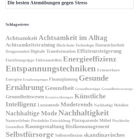
Die besten Atemübungen gegen Stress
Schlagwörter
Achtsamkeit im Alltag
Achtsamkeit
Achtsamkeitstraining
Datensicherheit
Blockchain-Technologie
Effizienzsteigerung
Digitale Transformation
Designermöbel
Energieeffizienz
Einrichtungstipps
Elektromobilität
Entspannungstechniken
Erneuerbare
Gesunde
Finanzplanung
Energien
Ernährungstipps
Ernährung
Gesundheit
Gesundheitsvorsorge
Gesundheitstipps
Künstliche
Gesundheitswesen
Kryptowährungen
Intelligenz
Modetrends
Luxusmode
Nachhaltige Mobilität
Nachhaltigkeit
Nachhaltige Mode
Platzsparende Möbel
Naturerlebnis
Persönliche Entwicklung
Psychische
Raumgestaltung
Risikomanagement
Gesundheit
Selbstfürsorge
skandinavisches
Selbstreflexion