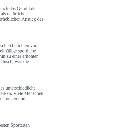
 auch das Gefühl der
als natürliche
erheblichen Anstieg des
schen berichten von
lmäßige sportliche
 hin zu einer erhöhten
ychisch, was die
es unterschiedliche
 stärken. Viele Menschen
 mit neuen und
esten Sportarten