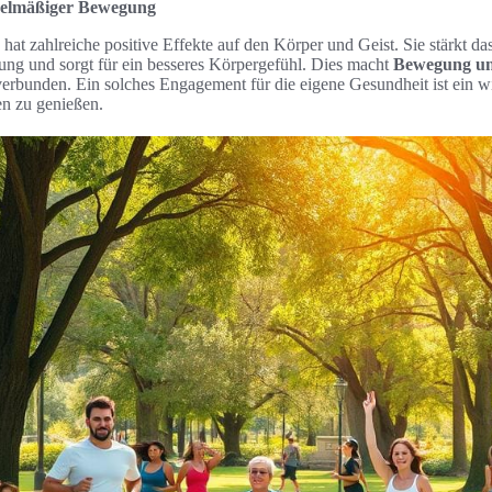
gelmäßiger Bewegung
t zahlreiche positive Effekte auf den Körper und Geist. Sie stärkt d
tung und sorgt für ein besseres Körpergefühl. Dies macht
Bewegung un
verbunden. Ein solches Engagement für die eigene Gesundheit ist ein w
en zu genießen.