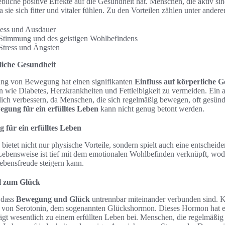
bliche positive Effekte auf die Gesundheit hat. Menschen, die aktiv sin
 sie sich fitter und vitaler fühlen. Zu den Vorteilen zählen unter ander
ness und Ausdauer
 Stimmung und des geistigen Wohlbefindens
Stress und Ängsten
rliche Gesundheit
ng von Bewegung hat einen signifikanten
Einfluss auf körperliche 
 wie Diabetes, Herzkrankheiten und Fettleibigkeit zu vermeiden. Ein a
blich verbessern, da Menschen, die sich regelmäßig bewegen, oft gesün
egung für ein erfülltes Leben
kann nicht genug betont werden.
 für ein erfülltes Leben
etet nicht nur physische Vorteile, sondern spielt auch eine entscheid
Lebensweise ist tief mit dem emotionalen Wohlbefinden verknüpft, wo
ebensfreude steigern kann.
l zum Glück
 dass
Bewegung und Glück
untrennbar miteinander verbunden sind. Kö
g von Serotonin, dem sogenannten Glückshormon. Dieses Hormon hat ei
gt wesentlich zu einem erfüllten Leben bei. Menschen, die regelmäßig a