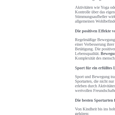
Aktivitäten wie Yoga ode
Kontrolle über das eige
Stimmungsaufheller wirk
allgemeinen Wohlbefind
Die positiven Effekte
Regelmäßige Bewegung i
einer Verbesserung ihr
Betätigung. Die positiven
Lebensqualität.
Bewegung
Komplexität des menschl
Sport für ein erfülltes
Sport und Bewegung trag
Sportarten, die nicht nu
erleben durch Aktivitäte
wertvollen Freundschaft
Die besten Sportarten
Von Kindheit bis ins hoh
gehören: