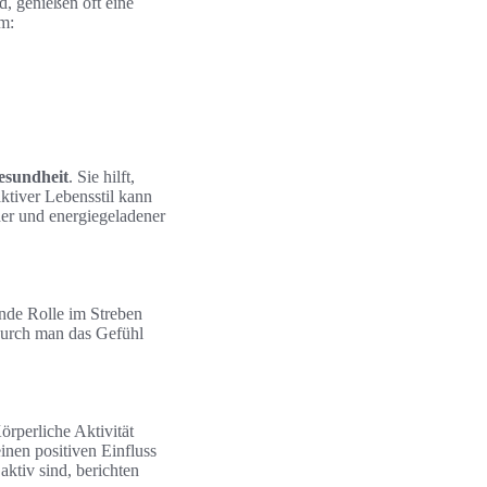
d, genießen oft eine
em:
Gesundheit
. Sie hilft,
ktiver Lebensstil kann
der und energiegeladener
ende Rolle im Streben
durch man das Gefühl
rperliche Aktivität
nen positiven Einfluss
ktiv sind, berichten