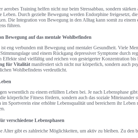
r aerobes Training helfen nicht nur beim Stressabbau, sondern stärken
ne Leben. Durch gezielte Bewegung werden Endorphine freigesetzt, die 
en. Die Integration von Bewegung in den Alltag kann somit zu einem 
ens führen.
 von Bewegung auf das mentale Wohlbefinden
st eng verbunden mit Bewegung und mentaler Gesundheit. Viele Men
er Stimmungslage und einem Rückgang depressiver Symptome durch rege
 Effekte sind vielfältig und reichen von gesteigerter Konzentration bis
 für Vitalität
manifestiert sich nicht nur körperlich, sondern auch ps
ichen Wohlbefindens verdeutlicht.
 Leben
en wesentlich zu einem erfüllten Leben bei. Je nach Lebensphase gibt 
r die körperliche Fitness fördern, sondern auch das soziale Miteinander
n im Sportverein eine erhöhte Lebensqualität und bereichern ihr Leben
en.
 für verschiedene Lebensphasen
e Alter gibt es zahlreiche Möglichkeiten, um aktiv zu bleiben. Zu den b