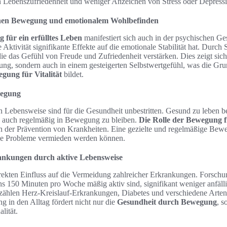
n Lebenszufriedenheit und weniger Anzeichen von Stress oder Depress
hen Bewegung und emotionalem Wohlbefinden
 für ein erfülltes Leben
manifestiert sich auch in der psychischen Ge
 Aktivität signifikante Effekte auf die emotionale Stabilität hat. Durch
die das Gefühl von Freude und Zufriedenheit verstärken. Dies zeigt sich 
ng, sondern auch in einem gesteigerten Selbstwertgefühl, was die Gru
gung für Vitalität
bildet.
wegung
en Lebensweise sind für die Gesundheit unbestritten. Gesund zu leben be
n auch regelmäßig in Bewegung zu bleiben.
Die Rolle der Bewegung fü
in der Prävention von Krankheiten. Eine gezielte und regelmäßige Bewe
che Probleme vermieden werden können.
nkungen durch aktive Lebensweise
irekten Einfluss auf die Vermeidung zahlreicher Erkrankungen. Forschu
s 150 Minuten pro Woche mäßig aktiv sind, signifikant weniger anfälli
zählen Herz-Kreislauf-Erkrankungen, Diabetes und verschiedene Arte
 in den Alltag fördert nicht nur die
Gesundheit durch Bewegung
, s
lität.