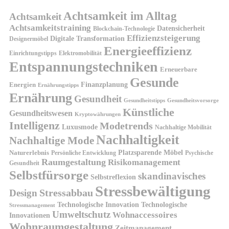
Achtsamkeit im Alltag
Achtsamkeit
Achtsamkeitstraining
Datensicherheit
Blockchain-Technologie
Effizienzsteigerung
Digitale Transformation
Designermöbel
Energieeffizienz
Einrichtungstipps
Elektromobilität
Entspannungstechniken
Erneuerbare
Gesunde
Finanzplanung
Energien
Ernährungstipps
Ernährung
Gesundheit
Gesundheitsvorsorge
Gesundheitstipps
Künstliche
Gesundheitswesen
Kryptowährungen
Intelligenz
Modetrends
Luxusmode
Nachhaltige Mobilität
Nachhaltigkeit
Nachhaltige Mode
Platzsparende Möbel
Naturerlebnis
Persönliche Entwicklung
Psychische
Raumgestaltung
Risikomanagement
Gesundheit
Selbstfürsorge
skandinavisches
Selbstreflexion
Stressbewältigung
Design
Stressabbau
Technologische Innovation
Technologische
Stressmanagement
Umweltschutz
Wohnaccessoires
Innovationen
Wohnraumgestaltung
Zeitmanagement