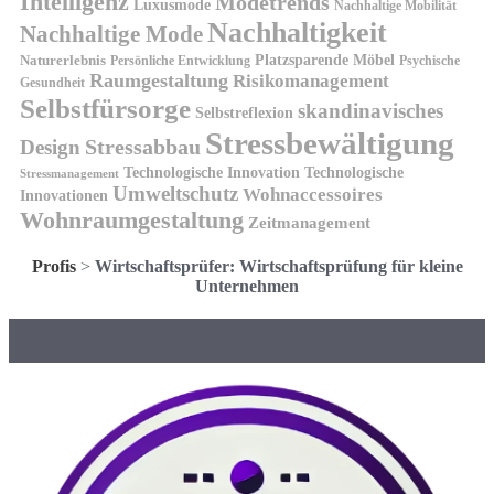
Intelligenz
Modetrends
Luxusmode
Nachhaltige Mobilität
Nachhaltigkeit
Nachhaltige Mode
Platzsparende Möbel
Naturerlebnis
Persönliche Entwicklung
Psychische
Raumgestaltung
Risikomanagement
Gesundheit
Selbstfürsorge
skandinavisches
Selbstreflexion
Stressbewältigung
Design
Stressabbau
Technologische Innovation
Technologische
Stressmanagement
Umweltschutz
Wohnaccessoires
Innovationen
Wohnraumgestaltung
Zeitmanagement
Profis
>
Wirtschaftsprüfer: Wirtschaftsprüfung für kleine
Unternehmen