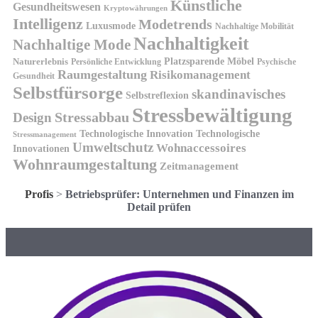
Künstliche
Gesundheitswesen
Kryptowährungen
Intelligenz
Modetrends
Luxusmode
Nachhaltige Mobilität
Nachhaltigkeit
Nachhaltige Mode
Platzsparende Möbel
Naturerlebnis
Persönliche Entwicklung
Psychische
Raumgestaltung
Risikomanagement
Gesundheit
Selbstfürsorge
skandinavisches
Selbstreflexion
Stressbewältigung
Design
Stressabbau
Technologische Innovation
Technologische
Stressmanagement
Umweltschutz
Wohnaccessoires
Innovationen
Wohnraumgestaltung
Zeitmanagement
Profis
>
Betriebsprüfer: Unternehmen und Finanzen im
Detail prüfen