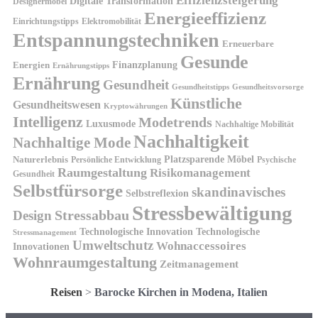
Effizienzsteigerung
Digitale Transformation
Designermöbel
Energieeffizienz
Einrichtungstipps
Elektromobilität
Entspannungstechniken
Erneuerbare
Gesunde
Finanzplanung
Energien
Ernährungstipps
Ernährung
Gesundheit
Gesundheitsvorsorge
Gesundheitstipps
Künstliche
Gesundheitswesen
Kryptowährungen
Intelligenz
Modetrends
Luxusmode
Nachhaltige Mobilität
Nachhaltigkeit
Nachhaltige Mode
Platzsparende Möbel
Naturerlebnis
Persönliche Entwicklung
Psychische
Raumgestaltung
Risikomanagement
Gesundheit
Selbstfürsorge
skandinavisches
Selbstreflexion
Stressbewältigung
Design
Stressabbau
Technologische Innovation
Technologische
Stressmanagement
Umweltschutz
Wohnaccessoires
Innovationen
Wohnraumgestaltung
Zeitmanagement
Reisen
>
Barocke Kirchen in Modena, Italien