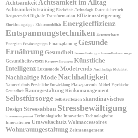
Achtsamkeit im Alltag
Achtsamkeit
Achtsamkeitstraining
Datensicherheit
Blockchain-Technologie
Effizienzsteigerung
Digitale Transformation
Designermöbel
Energieeffizienz
Einrichtungstipps
Elektromobilität
Entspannungstechniken
Erneuerbare
Gesunde
Finanzplanung
Energien
Ernährungstipps
Ernährung
Gesundheit
Gesundheitsvorsorge
Gesundheitstipps
Künstliche
Gesundheitswesen
Kryptowährungen
Intelligenz
Modetrends
Luxusmode
Nachhaltige Mobilität
Nachhaltigkeit
Nachhaltige Mode
Platzsparende Möbel
Naturerlebnis
Persönliche Entwicklung
Psychische
Raumgestaltung
Risikomanagement
Gesundheit
Selbstfürsorge
skandinavisches
Selbstreflexion
Stressbewältigung
Design
Stressabbau
Technologische Innovation
Technologische
Stressmanagement
Umweltschutz
Wohnaccessoires
Innovationen
Wohnraumgestaltung
Zeitmanagement