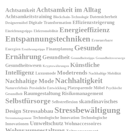
Achtsamkeit im Alltag
Achtsamkeit
Achtsamkeitstraining
Datensicherheit
Blockchain-Technologie
Effizienzsteigerung
Digitale Transformation
Designermöbel
Energieeffizienz
Einrichtungstipps
Elektromobilität
Entspannungstechniken
Erneuerbare
Gesunde
Finanzplanung
Energien
Ernährungstipps
Ernährung
Gesundheit
Gesundheitsvorsorge
Gesundheitstipps
Künstliche
Gesundheitswesen
Kryptowährungen
Intelligenz
Modetrends
Luxusmode
Nachhaltige Mobilität
Nachhaltigkeit
Nachhaltige Mode
Platzsparende Möbel
Naturerlebnis
Persönliche Entwicklung
Psychische
Raumgestaltung
Risikomanagement
Gesundheit
Selbstfürsorge
skandinavisches
Selbstreflexion
Stressbewältigung
Design
Stressabbau
Technologische Innovation
Technologische
Stressmanagement
Umweltschutz
Wohnaccessoires
Innovationen
Wohnraumgestaltung
Zeitmanagement