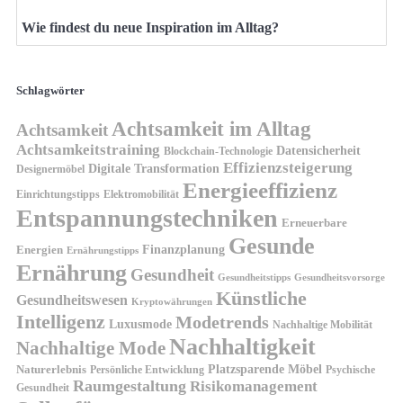
Wie findest du neue Inspiration im Alltag?
Schlagwörter
Achtsamkeit im Alltag
Achtsamkeit
Achtsamkeitstraining
Datensicherheit
Blockchain-Technologie
Effizienzsteigerung
Digitale Transformation
Designermöbel
Energieeffizienz
Einrichtungstipps
Elektromobilität
Entspannungstechniken
Erneuerbare
Gesunde
Finanzplanung
Energien
Ernährungstipps
Ernährung
Gesundheit
Gesundheitsvorsorge
Gesundheitstipps
Künstliche
Gesundheitswesen
Kryptowährungen
Intelligenz
Modetrends
Luxusmode
Nachhaltige Mobilität
Nachhaltigkeit
Nachhaltige Mode
Platzsparende Möbel
Naturerlebnis
Persönliche Entwicklung
Psychische
Raumgestaltung
Risikomanagement
Gesundheit