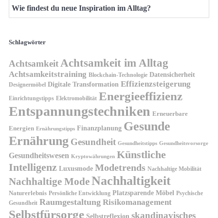
Wie findest du neue Inspiration im Alltag?
Schlagwörter
Achtsamkeit im Alltag
Achtsamkeit
Achtsamkeitstraining
Datensicherheit
Blockchain-Technologie
Effizienzsteigerung
Digitale Transformation
Designermöbel
Energieeffizienz
Einrichtungstipps
Elektromobilität
Entspannungstechniken
Erneuerbare
Gesunde
Finanzplanung
Energien
Ernährungstipps
Ernährung
Gesundheit
Gesundheitsvorsorge
Gesundheitstipps
Künstliche
Gesundheitswesen
Kryptowährungen
Intelligenz
Modetrends
Luxusmode
Nachhaltige Mobilität
Nachhaltigkeit
Nachhaltige Mode
Platzsparende Möbel
Naturerlebnis
Persönliche Entwicklung
Psychische
Raumgestaltung
Risikomanagement
Gesundheit
Selbstfürsorge
skandinavisches
Selbstreflexion