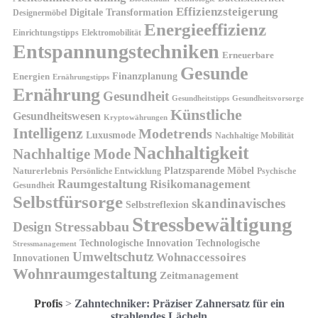
Effizienzsteigerung
Digitale Transformation
Designermöbel
Energieeffizienz
Einrichtungstipps
Elektromobilität
Entspannungstechniken
Erneuerbare
Gesunde
Finanzplanung
Energien
Ernährungstipps
Ernährung
Gesundheit
Gesundheitsvorsorge
Gesundheitstipps
Künstliche
Gesundheitswesen
Kryptowährungen
Intelligenz
Modetrends
Luxusmode
Nachhaltige Mobilität
Nachhaltigkeit
Nachhaltige Mode
Platzsparende Möbel
Naturerlebnis
Persönliche Entwicklung
Psychische
Raumgestaltung
Risikomanagement
Gesundheit
Selbstfürsorge
skandinavisches
Selbstreflexion
Stressbewältigung
Design
Stressabbau
Technologische Innovation
Technologische
Stressmanagement
Umweltschutz
Wohnaccessoires
Innovationen
Wohnraumgestaltung
Zeitmanagement
Profis
>
Zahntechniker: Präziser Zahnersatz für ein
strahlendes Lächeln