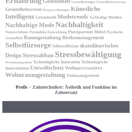
Ernährung
Gesundheit
Gesundheitsvorsorge
Gesundheitstipps
Künstliche
Gesundheitswesen
Kryptowährungen
Intelligenz
Modetrends
Luxusmode
Nachhaltige Mobilität
Nachhaltigkeit
Nachhaltige Mode
Platzsparende Möbel
Naturerlebnis
Persönliche Entwicklung
Psychische
Raumgestaltung
Risikomanagement
Gesundheit
Selbstfürsorge
skandinavisches
Selbstreflexion
Stressbewältigung
Design
Stressabbau
Technologische Innovation
Technologische
Stressmanagement
Umweltschutz
Wohnaccessoires
Innovationen
Wohnraumgestaltung
Zeitmanagement
Profis
>
Zahntechniker: Ästhetik und Funktion im
Zahnersatz