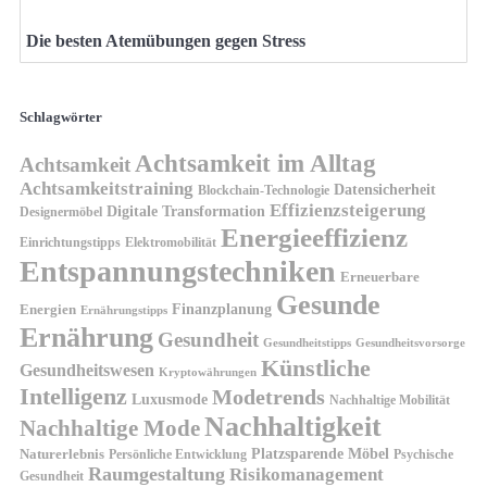
Die besten Atemübungen gegen Stress
Schlagwörter
Achtsamkeit im Alltag
Achtsamkeit
Achtsamkeitstraining
Datensicherheit
Blockchain-Technologie
Effizienzsteigerung
Digitale Transformation
Designermöbel
Energieeffizienz
Einrichtungstipps
Elektromobilität
Entspannungstechniken
Erneuerbare
Gesunde
Finanzplanung
Energien
Ernährungstipps
Ernährung
Gesundheit
Gesundheitsvorsorge
Gesundheitstipps
Künstliche
Gesundheitswesen
Kryptowährungen
Intelligenz
Modetrends
Luxusmode
Nachhaltige Mobilität
Nachhaltigkeit
Nachhaltige Mode
Platzsparende Möbel
Naturerlebnis
Persönliche Entwicklung
Psychische
Raumgestaltung
Risikomanagement
Gesundheit