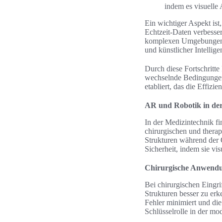
indem es visuelle 
Ein wichtiger Aspekt ist
Echtzeit-Daten verbesser
komplexen Umgebunge
und künstlicher Intellig
Durch diese Fortschritt
wechselnde Bedingungen 
etabliert, das die Effizi
AR und Robotik in der
In der Medizintechnik f
chirurgischen und thera
Strukturen während der O
Sicherheit, indem sie vis
Chirurgische Anwend
Bei chirurgischen Eingri
Strukturen besser zu erk
Fehler minimiert und die
Schlüsselrolle in der mo