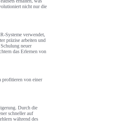
eadsets erhalten, was
olutioniert nicht nur die
 AR-Systeme verwendet,
ter präzise arbeiten und
e Schulung neuer
ichtern das Erlernen von
 profitieren von einer
eigerung. Durch die
ner schneller auf
Fehlern während des