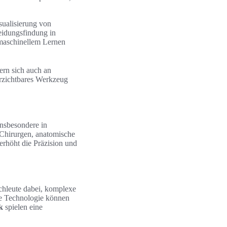
sualisierung von
heidungsfindung in
 maschinellem Lernen
ern sich auch an
rzichtbares Werkzeug
sbesondere in
 Chirurgen, anatomische
erhöht die Präzision und
achleute dabei, komplexe
ese Technologie können
k
spielen eine