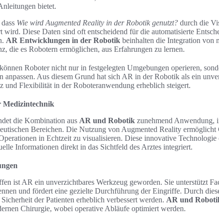
Anleitungen bietet.
, dass
Wie wird Augmented Reality in der Robotik genutzt?
durch die Vi
t wird. Diese Daten sind oft entscheidend für die automatisierte Entsc
n.
AR Entwicklungen in der Robotik
beinhalten die Integration von
enz, die es Robotern ermöglichen, aus Erfahrungen zu lernen.
e können Roboter nicht nur in festgelegten Umgebungen operieren, sond
anpassen. Aus diesem Grund hat sich AR in der Robotik als ein unve
enz und Flexibilität in der Roboteranwendung erheblich steigert.
 Medizintechnik
indet die Kombination aus
AR und Robotik
zunehmend Anwendung, in
peutischen Bereichen. Die Nutzung von Augmented Reality ermöglicht
perationen in Echtzeit zu visualisieren. Diese innovative Technologie 
uelle Informationen direkt in das Sichtfeld des Arztes integriert.
ungen
ffen ist AR ein unverzichtbares Werkzeug geworden. Sie unterstützt F
ennen und fördert eine gezielte Durchführung der Eingriffe. Durch di
 Sicherheit der Patienten erheblich verbessert werden.
AR und Roboti
dernen Chirurgie, wobei operative Abläufe optimiert werden.