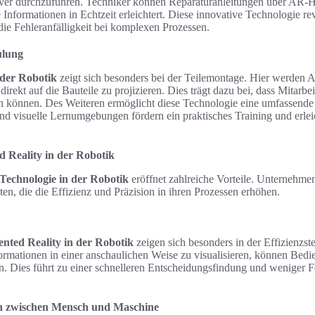
iver durchzuführen. Techniker können Reparaturanleitungen über AR-H
 Informationen in Echtzeit erleichtert. Diese innovative Technologie rev
die Fehleranfälligkeit bei komplexen Prozessen.
ulung
 der Robotik
zeigt sich besonders bei der Teilemontage. Hier werden
irekt auf die Bauteile zu projizieren. Dies trägt dazu bei, dass Mitarbei
n können. Des Weiteren ermöglicht diese Technologie eine umfassend
 und visuelle Lernumgebungen fördern ein praktisches Training und erle
 Reality in der Robotik
Technologie in der Robotik
eröffnet zahlreiche Vorteile. Unternehmen
en, die die Effizienz und Präzision in ihren Prozessen erhöhen.
nted Reality in der Robotik
zeigen sich besonders in der Effizienzst
formationen in einer anschaulichen Weise zu visualisieren, können Bedie
en. Dies führt zu einer schnelleren Entscheidungsfindung und weniger 
on zwischen Mensch und Maschine