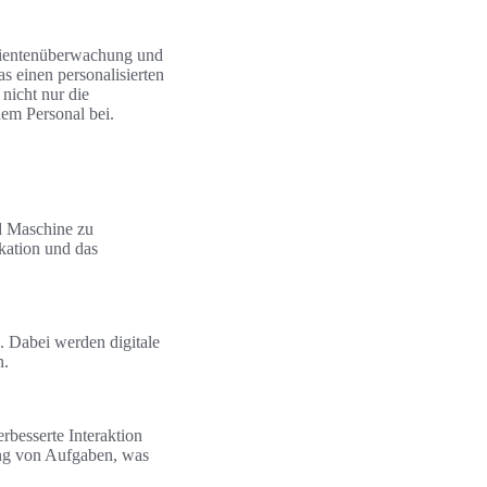
Patientenüberwachung und
as einen personalisierten
 nicht nur die
em Personal bei.
d Maschine zu
kation und das
 Dabei werden digitale
n.
rbesserte Interaktion
ng von Aufgaben, was