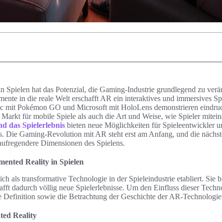
n Spielen hat das Potenzial, die Gaming-Industrie grundlegend zu verä
emente in die reale Welt erschafft AR ein interaktives und immersives Sp
c mit Pokémon GO und Microsoft mit HoloLens demonstrieren eindruck
arkt für mobile Spiele als auch die Art und Weise, wie Spieler mitein
d das Spielerlebnis
bieten neue Möglichkeiten für Spieleentwickler u
. Die Gaming-Revolution mit AR steht erst am Anfang, und die nächs
 aufregendere Dimensionen des Spielens.
ented Reality in Spielen
h als transformative Technologie in der Spieleindustrie etabliert. Sie b
hafft dadurch völlig neue Spielerlebnisse. Um den Einfluss dieser Techn
re Definition sowie die Betrachtung der Geschichte der AR-Technologie
ted Reality