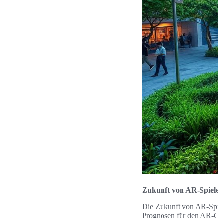
Zukunft von AR-Spiel
Die Zukunft von AR-Spie
Prognosen für den AR-G