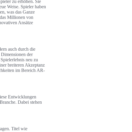
ieler zu erhöhen. Sie
neue Weise. Spieler haben
eren, was das Ganze
 das Millionen von
novativen Ansätze
dern auch durch die
e Dimensionen der
 Spielerlebnis neu zu
iner breiteren Akzeptanz
chkeiten im Bereich AR-
Diese Entwicklungen
e Branche. Dabei stehen
agen. Titel wie