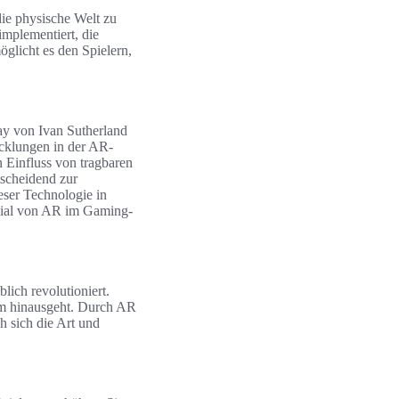
die physische Welt zu
implementiert, die
öglicht es den Spielern,
lay von Ivan Sutherland
icklungen in der AR-
n Einfluss von tragbaren
tscheidend zur
eser Technologie in
zial von AR im Gaming-
lich revolutioniert.
irm hinausgeht. Durch AR
h sich die Art und