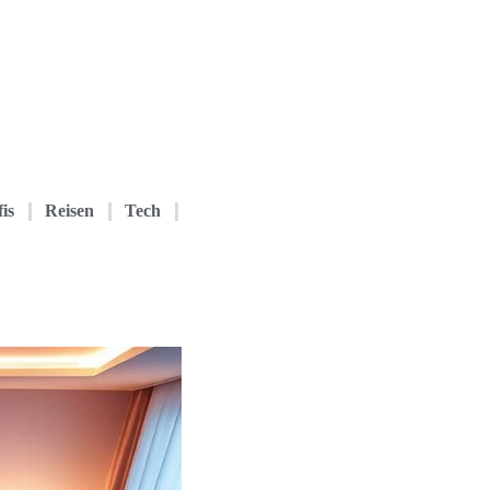
is
Reisen
Tech