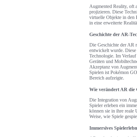
Augmented Reality, oft a
projizieren. Diese Techn
virtuelle Objekte in den
in eine erweiterte Reali
Geschichte der AR-Tec
Die Geschichte der AR re
entwickelt wurde. Diese
Technologie. Im Verlauf 
Geräten und Mobiltechno
Akzeptanz von Augmented
Spielen ist Pokémon GO
Bereich aufzeigte.
Wie verändert AR die 
Die Integration von Augm
Spieler erleben ein imme
können sie in ihre reale
Weise, wie Spiele gespie
Immersives Spielerleb