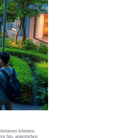
tionieren könnten.
n hin, angetrieben