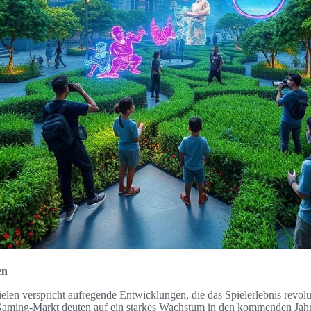
en
len verspricht aufregende Entwicklungen, die das Spielerlebnis revolu
aming-Markt deuten auf ein starkes Wachstum in den kommenden Jahre