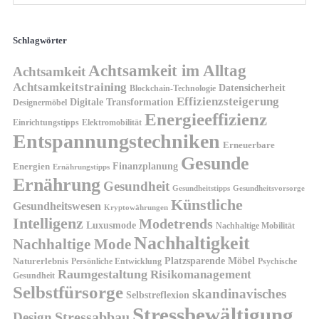
Schlagwörter
Achtsamkeit im Alltag
Achtsamkeit
Achtsamkeitstraining
Datensicherheit
Blockchain-Technologie
Effizienzsteigerung
Digitale Transformation
Designermöbel
Energieeffizienz
Einrichtungstipps
Elektromobilität
Entspannungstechniken
Erneuerbare
Gesunde
Finanzplanung
Energien
Ernährungstipps
Ernährung
Gesundheit
Gesundheitsvorsorge
Gesundheitstipps
Künstliche
Gesundheitswesen
Kryptowährungen
Intelligenz
Modetrends
Luxusmode
Nachhaltige Mobilität
Nachhaltigkeit
Nachhaltige Mode
Platzsparende Möbel
Naturerlebnis
Persönliche Entwicklung
Psychische
Raumgestaltung
Risikomanagement
Gesundheit
Selbstfürsorge
skandinavisches
Selbstreflexion
Stressbewältigung
Design
Stressabbau