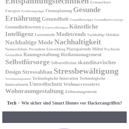
Entspannungstechniken
Erneuerbare
Gesunde
Finanzplanung
Energien
Ernährungstipps
Ernährung
Gesundheit
Gesundheitsvorsorge
Gesundheitstipps
Künstliche
Gesundheitswesen
Kryptowährungen
Intelligenz
Modetrends
Luxusmode
Nachhaltige Mobilität
Nachhaltigkeit
Nachhaltige Mode
Platzsparende Möbel
Naturerlebnis
Persönliche Entwicklung
Psychische
Raumgestaltung
Risikomanagement
Gesundheit
Selbstfürsorge
skandinavisches
Selbstreflexion
Stressbewältigung
Design
Stressabbau
Technologische Innovation
Technologische
Stressmanagement
Umweltschutz
Wohnaccessoires
Innovationen
Wohnraumgestaltung
Zeitmanagement
Tech
>
Wie sicher sind Smart Homes vor Hackerangriffen?