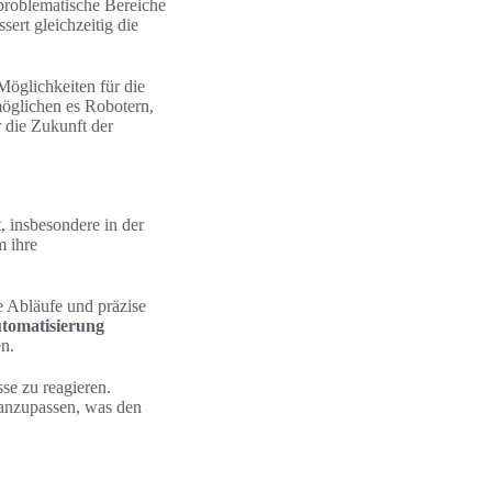
problematische Bereiche
sert gleichzeitig die
öglichkeiten für die
möglichen es Robotern,
 die Zukunft der
, insbesondere in der
m ihre
 Abläufe und präzise
tomatisierung
n.
sse zu reagieren.
 anzupassen, was den