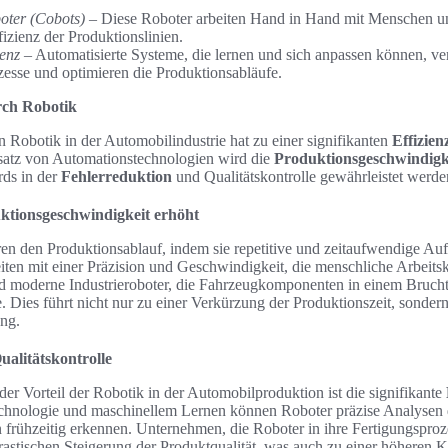
oter (Cobots)
– Diese Roboter arbeiten Hand in Hand mit Menschen u
fizienz der Produktionslinien.
genz
– Automatisierte Systeme, die lernen und sich anpassen können, ve
esse und optimieren die Produktionsabläufe.
rch Robotik
 Robotik in der Automobilindustrie hat zu einer signifikanten
Effizien
satz von Automationstechnologien wird die
Produktionsgeschwindigk
rds in der
Fehlerreduktion
und Qualitätskontrolle gewährleistet werde
ktionsgeschwindigkeit erhöht
en den Produktionsablauf, indem sie repetitive und zeitaufwendige A
ten mit einer Präzision und Geschwindigkeit, die menschliche Arbeitskr
nd moderne Industrieroboter, die Fahrzeugkomponenten in einem Bruchte
. Dies führt nicht nur zu einer Verkürzung der Produktionszeit, sonder
ung.
alitätskontrolle
der Vorteil der Robotik in der Automobilproduktion ist die signifikante
rtechnologie und maschinellem Lernen können Roboter präzise Analysen
n frühzeitig erkennen. Unternehmen, die Roboter in ihre Fertigungsproze
drastischen Steigerung der Produktqualität, was auch zu einer höheren 