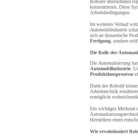
Roboter übernehmen repe
konzentrieren. Diese Syne
Arbeitsbedingungen.
Im weiteren Verlauf wird
Automobilindustrie
schaf
sich an dynamische Prod
Fertigung
, sondern erö
Die Rolle der Automat
Die
Automatisierung
hat
Automobilindustrie
. U
Produktionsprozesse
ef
Dank der
Robotik
können
Arbeitstechnik resultier
ermöglicht weitreichend
Ein wichtiges Merkmal 
Automatisierungstechnol
Herstellern einen entsch
Wie revolutioniert Rob