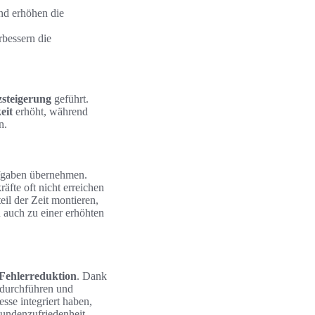
nd erhöhen die
rbessern die
zsteigerung
geführt.
eit
erhöht, während
n.
ufgaben übernehmen.
äfte oft nicht erreichen
il der Zeit montieren,
n auch zu einer erhöhten
Fehlerreduktion
. Dank
 durchführen und
sse integriert haben,
Kundenzufriedenheit