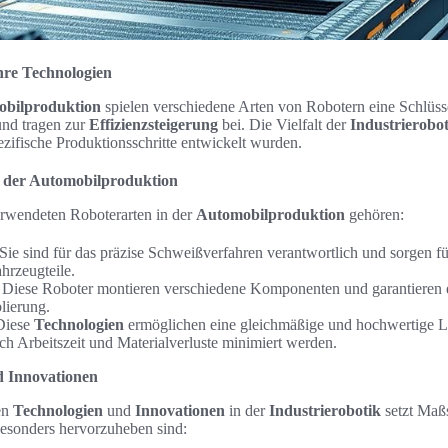
hre Technologien
bilproduktion
spielen verschiedene Arten von Robotern eine Schlüss
und tragen zur
Effizienzsteigerung
bei. Die Vielfalt der
Industrierobot
ezifische Produktionsschritte entwickelt wurden.
 der Automobilproduktion
rwendeten Roboterarten in der
Automobilproduktion
gehören:
Sie sind für das präzise Schweißverfahren verantwortlich und sorgen für
hrzeugteile.
Diese Roboter montieren verschiedene Komponenten und garantieren e
lierung.
Diese
Technologien
ermöglichen eine gleichmäßige und hochwertige L
h Arbeitszeit und Materialverluste minimiert werden.
d Innovationen
en
Technologien
und
Innovationen
in der
Industrierobotik
setzt Maßs
esonders hervorzuheben sind: