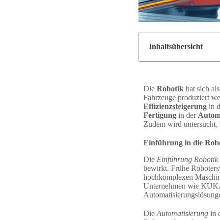
Inhaltsübersicht
Die
Robotik
hat sich al
Fahrzeuge produziert we
Effizienzsteigerung
in 
Fertigung
in der
Automo
Zudem wird untersucht,
Einführung in die Robo
Die
Einführung Robotik
bewirkt. Frühe Robotersy
hochkomplexen Maschinen
Unternehmen wie KUKA un
Automatisierungslösunge
Die
Automatisierung
in 