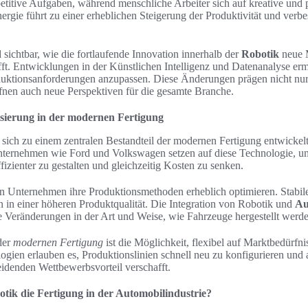
titive Aufgaben, während menschliche Arbeiter sich auf kreative und 
rgie führt zu einer erheblichen Steigerung der Produktivität und verbes
 sichtbar, wie die fortlaufende Innovation innerhalb der
Robotik
neue M
ft. Entwicklungen in der Künstlichen Intelligenz und Datenanalyse er
uktionsanforderungen anzupassen. Diese Änderungen prägen nicht nur
ffnen auch neue Perspektiven für die gesamte Branche.
isierung in der modernen Fertigung
 sich zu einem zentralen Bestandteil der modernen Fertigung entwickelt
nternehmen wie Ford und Volkswagen setzen auf diese Technologie, u
fizienter zu gestalten und gleichzeitig Kosten zu senken.
 Unternehmen ihre Produktionsmethoden erheblich optimieren. Stabile
en in einer höheren Produktqualität. Die Integration von Robotik und
Au
e Veränderungen in der Art und Weise, wie Fahrzeuge hergestellt werde
der
modernen Fertigung
ist die Möglichkeit, flexibel auf Marktbedürfni
ogien erlauben es, Produktionslinien schnell neu zu konfigurieren und
eidenden Wettbewerbsvorteil verschafft.
otik die Fertigung in der Automobilindustrie?