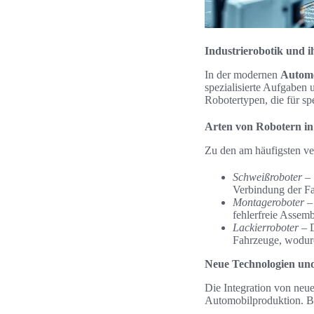
Industrierobotik und i
In der modernen
Automo
spezialisierte Aufgaben 
Robotertypen, die für sp
Arten von Robotern in
Zu den am häufigsten ve
Schweißroboter
– 
Verbindung der Fa
Montageroboter
– 
fehlerfreie Assemb
Lackierroboter
– 
Fahrzeuge, wodurc
Neue Technologien un
Die Integration von neu
Automobilproduktion. B