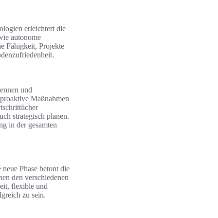
logien erleichtert die
 wie autonome
e Fähigkeit, Projekte
ndenzufriedenheit.
kennen und
en proaktive Maßnahmen
schrittlicher
uch strategisch planen.
ung in der gesamten
e neue Phase betont die
hen den verschiedenen
t, flexible und
greich zu sein.