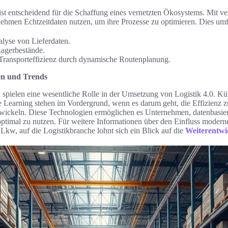
ist entscheidend für die Schaffung eines vernetzten Ökosystems. Mit v
hmen Echtzeitdaten nutzen, um ihre Prozesse zu optimieren. Dies umf
lyse von Lieferdaten.
agerbestände.
Transporteffizienz durch dynamische Routenplanung.
en und Trends
spielen eine wesentliche Rolle in der Umsetzung von Logistik 4.0. Küns
Learning stehen im Vordergrund, wenn es darum geht, die Effizienz z
wickeln. Diese Technologien ermöglichen es Unternehmen, datenbasie
optimal zu nutzen. Für weitere Informationen über den Einfluss moder
kw, auf die Logistikbranche lohnt sich ein Blick auf die
Weiterentwic