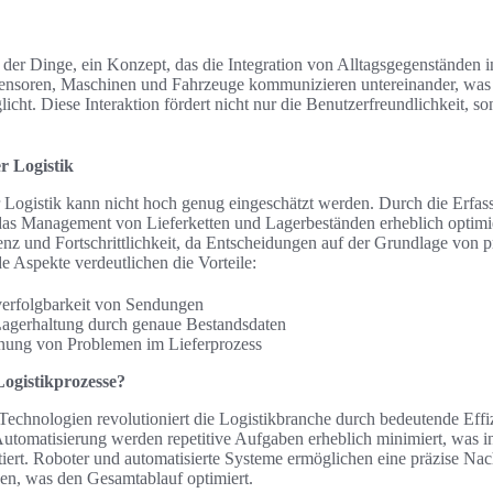
et der Dinge, ein Konzept, das die Integration von Alltagsgegenständen 
Sensoren, Maschinen und Fahrzeuge kommunizieren untereinander, was e
cht. Diese Interaktion fördert nicht nur die Benutzerfreundlichkeit, so
.
r Logistik
r Logistik kann nicht hoch genug eingeschätzt werden. Durch die Erfa
das Management von Lieferketten und Lagerbeständen erheblich optim
enz und Fortschrittlichkeit, da Entscheidungen auf der Grundlage von p
 Aspekte verdeutlichen die Vorteile:
verfolgbarkeit von Sendungen
Lagerhaltung durch genaue Bestandsdaten
nung von Problemen im Lieferprozess
Logistikprozesse?
Technologien revolutioniert die Logistikbranche durch bedeutende Effi
utomatisierung werden repetitive Aufgaben erheblich minimiert, was in
tiert. Roboter und automatisierte Systeme ermöglichen eine präzise N
n, was den Gesamtablauf optimiert.