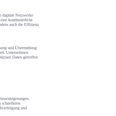
in digitale Netzwerke
ine kontinuierliche
ndern auch die Effizienz
ssung und Übermittlung
iert. Unternehmen
räzisen Daten getroffen
zienzsteigerungen.
 schnelleren
achverfolgung und