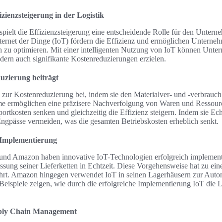
zienzsteigerung in der Logistik
 spielt die Effizienzsteigerung eine entscheidende Rolle für den Untern
ternet der Dinge (IoT) fördern die Effizienz und ermöglichen Unterneh
h zu optimieren. Mit einer intelligenten Nutzung von IoT können Unter
dern auch signifikante Kostenreduzierungen erzielen.
uzierung beiträgt
 zur Kostenreduzierung bei, indem sie den Materialver- und -verbrauch
eme ermöglichen eine präzisere Nachverfolgung von Waren und Ressou
rtkosten senken und gleichzeitig die Effizienz steigern. Indem sie Ech
ngpässe vermeiden, was die gesamten Betriebskosten erheblich senkt.
r Implementierung
d Amazon haben innovative IoT-Technologien erfolgreich implementi
ng seiner Lieferketten in Echtzeit. Diese Vorgehensweise hat zu eine
ührt. Amazon hingegen verwendet IoT in seinen Lagerhäusern zur Auto
Beispiele zeigen, wie durch die erfolgreiche Implementierung IoT die 
pply Chain Management