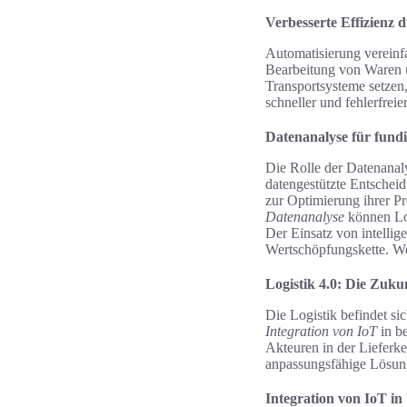
Verbesserte Effizienz 
Automatisierung vereinfa
Bearbeitung von Waren u
Transportsysteme setzen,
schneller und fehlerfrei
Datenanalyse für fund
Die Rolle der Datenanal
datengestützte Entschei
zur Optimierung ihrer Pr
Datenanalyse
können Log
Der Einsatz von intellig
Wertschöpfungskette. We
Logistik 4.0: Die Zuku
Die Logistik befindet si
Integration von IoT
in b
Akteuren in der Lieferk
anpassungsfähige Lösung
Integration von IoT in