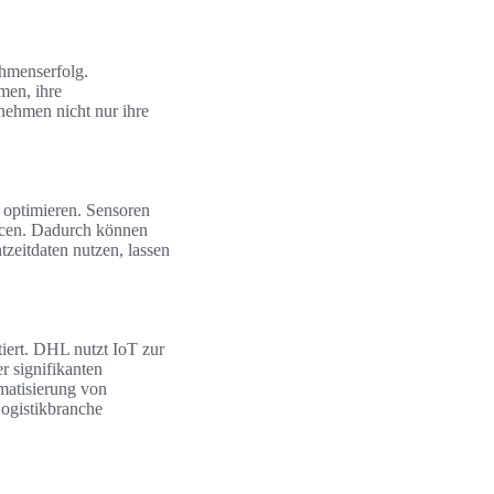
ehmenserfolg.
men, ihre
nehmen nicht nur ihre
 optimieren. Sensoren
rcen. Dadurch können
tzeitdaten nutzen, lassen
ert. DHL nutzt IoT zur
r signifikanten
matisierung von
Logistikbranche