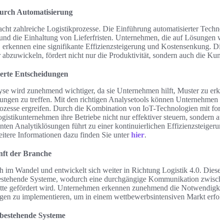
durch Automatisierung
cht zahlreiche Logistikprozesse. Die Einführung automatisierter Techno
nd die Einhaltung von Lieferfristen. Unternehmen, die auf Lösungen
 erkennen eine signifikante Effizienzsteigerung und Kostensenkung. Di
er abzuwickeln, fördert nicht nur die Produktivität, sondern auch die Ku
ierte Entscheidungen
yse wird zunehmend wichtiger, da sie Unternehmen hilft, Muster zu er
dungen zu treffen. Mit den richtigen Analysetools können Unternehm
ozesse ergreifen. Durch die Kombination von IoT-Technologien mit fort
istikunternehmen ihre Betriebe nicht nur effektiver steuern, sondern a
enten Analytiklösungen führt zu einer kontinuierlichen Effizienzsteiger
itere Informationen dazu finden Sie unter
hier
.
nft der Branche
ch im Wandel und entwickelt sich weiter in Richtung Logistik 4.0. Dies
estehende Systeme, wodurch eine durchgängige Kommunikation zwisc
ette gefördert wird. Unternehmen erkennen zunehmend die Notwendigkei
en zu implementieren, um in einem wettbewerbsintensiven Markt erfol
 bestehende Systeme