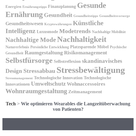
Gesunde
Finanzplanung
Energien
Ernährungstipps
Ernährung
Gesundheit
Gesundheitsvorsorge
Gesundheitstipps
Künstliche
Gesundheitswesen
Kryptowährungen
Intelligenz
Modetrends
Luxusmode
Nachhaltige Mobilität
Nachhaltigkeit
Nachhaltige Mode
Platzsparende Möbel
Naturerlebnis
Persönliche Entwicklung
Psychische
Raumgestaltung
Risikomanagement
Gesundheit
Selbstfürsorge
skandinavisches
Selbstreflexion
Stressbewältigung
Design
Stressabbau
Technologische Innovation
Technologische
Stressmanagement
Umweltschutz
Wohnaccessoires
Innovationen
Wohnraumgestaltung
Zeitmanagement
Tech
>
Wie optimieren Wearables die Langzeitüberwachung
von Patienten?