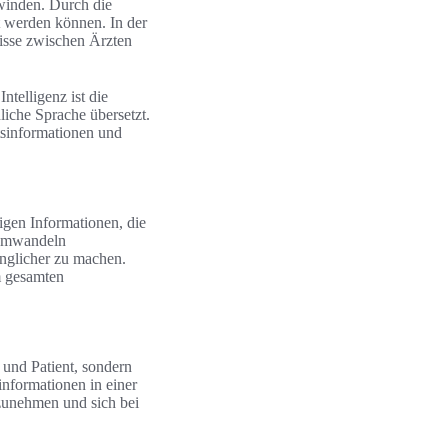
rwinden. Durch die
t werden können. In der
nisse zwischen Ärzten
telligenz ist die
liche Sprache übersetzt.
tsinformationen und
gen Informationen, die
s Umwandeln
änglicher zu machen.
m gesamten
und Patient, sondern
informationen in einer
lzunehmen und sich bei