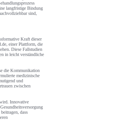
 Behandlungsprozess
ne langfristige Bindung
nachvollziehbar sind,
nsformative Kraft dieser
de, einer Plattform, die
tehen. Diese Fallstudien
 in leicht verständliche
yse die Kommunikation
rmulierte medizinische
rmutigend und
ertrauen zwischen
wird. Innovative
ie Gesundheitsversorgung
 beitragen, dass
seren