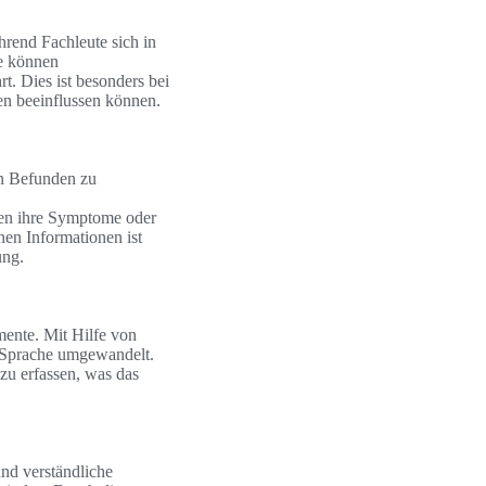
hrend Fachleute sich in
fe können
t. Dies ist besonders bei
en beeinflussen können.
en Befunden zu
ten ihre Symptome oder
en Informationen ist
ung.
mente. Mit Hilfe von
e Sprache umgewandelt.
zu erfassen, was das
nd verständliche