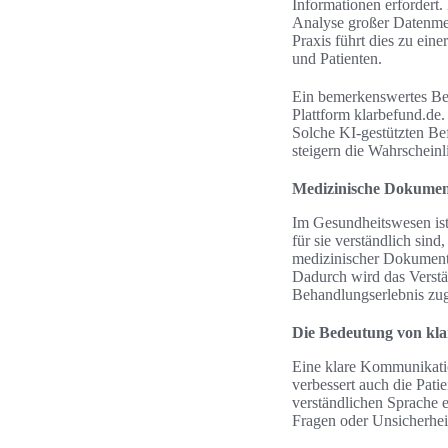
Informationen erfordert.
Analyse großer Datenmen
Praxis führt dies zu ein
und Patienten.
Ein bemerkenswertes Beis
Plattform klarbefund.de.
Solche KI-gestützten Be
steigern die Wahrschein
Medizinische Dokumen
Im Gesundheitswesen ist
für sie verständlich si
medizinischer Dokumente
Dadurch wird das Verst
Behandlungserlebnis zu
Die Bedeutung von kl
Eine klare Kommunikatio
verbessert auch die Pati
verständlichen Sprache 
Fragen oder Unsicherhei