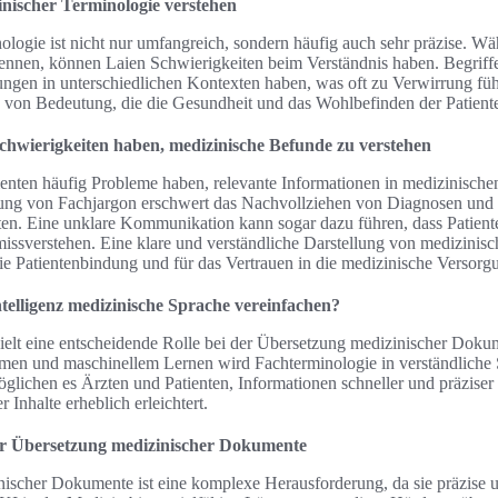
inischer Terminologie verstehen
logie ist nicht nur umfangreich, sondern häufig auch sehr präzise. Wä
ennen, können Laien Schwierigkeiten beim Verständnis haben. Begrif
ngen in unterschiedlichen Kontexten haben, was oft zu Verwirrung führ
von Bedeutung, die die Gesundheit und das Wohlbefinden der Patient
chwierigkeiten haben, medizinische Befunde zu verstehen
tienten häufig Probleme haben, relevante Informationen in medizinisch
ung von Fachjargon erschwert das Nachvollziehen von Diagnosen und
en. Eine unklare Kommunikation kann sogar dazu führen, dass Patien
ssverstehen. Eine klare und verständliche Darstellung von medizinisch
ie Patientenbindung und für das Vertrauen in die medizinische Versorg
telligenz medizinische Sprache vereinfachen?
pielt eine entscheidende Rolle bei der Übersetzung medizinischer Doku
ithmen und maschinellem Lernen wird Fachterminologie in verständlich
lichen es Ärzten und Patienten, Informationen schneller und präziser 
 Inhalte erheblich erleichtert.
der Übersetzung medizinischer Dokumente
ischer Dokumente ist eine komplexe Herausforderung, da sie präzise u