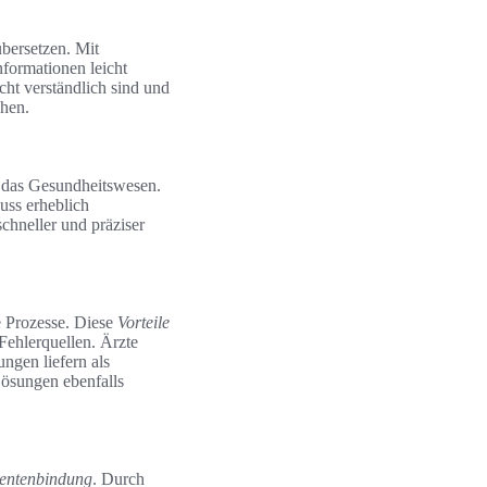
bersetzen. Mit
formationen leicht
icht verständlich sind und
ehen.
ür das Gesundheitswesen.
luss erheblich
chneller und präziser
e Prozesse. Diese
Vorteile
Fehlerquellen. Ärzte
ngen liefern als
Lösungen ebenfalls
ientenbindung
. Durch