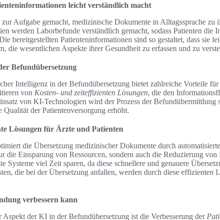
enteninformationen leicht verständlich macht
ch zur Aufgabe gemacht, medizinische Dokumente in Alltagssprache zu ü
n werden Laborbefunde verständlich gemacht, sodass Patienten die In
e bereitgestellten Patienteninformationen sind so gestaltet, dass sie le
rn, die wesentlichen Aspekte ihrer Gesundheit zu erfassen und zu verst
 der Befundübersetzung
her Intelligenz in der Befundübersetzung bietet zahlreiche Vorteile f
itieren von
Kosten- und zeiteffizienten Lösungen
, die den Informationsf
insatz von KI-Technologien wird der Prozess der Befundübermittlung s
die Qualität der Patientenversorgung erhöht.
ente Lösungen für Ärzte und Patienten
optimiert die Übersetzung medizinischer Dokumente durch automatisiert
ur die Einsparung von Ressourcen, sondern auch die Reduzierung von 
e Systeme viel Zeit sparen, da diese schnellere und genauere Übersetzu
en, die bei der Übersetzung anfallen, werden durch diese effizienten 
indung verbessern kann
er Aspekt der KI in der Befundübersetzung ist die Verbesserung der
Pat