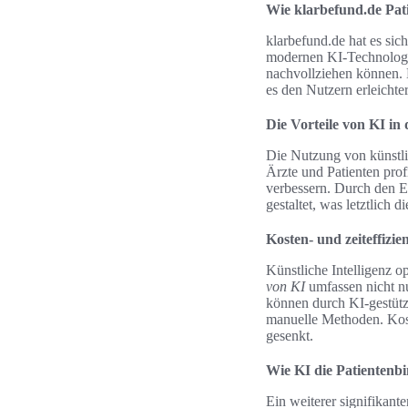
Wie klarbefund.de Pati
klarbefund.de hat es si
modernen KI-Technologie
nachvollziehen können. Di
es den Nutzern erleichte
Die Vorteile von KI in
Die Nutzung von künstlic
Ärzte und Patienten prof
verbessern. Durch den E
gestaltet, was letztlich 
Kosten- und zeiteffizi
Künstliche Intelligenz 
von KI
umfassen nicht n
können durch KI-gestützt
manuelle Methoden. Kost
gesenkt.
Wie KI die Patientenb
Ein weiterer signifikant