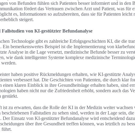
ngen von Befunden fühlen sich Patienten besser informiert und in den
unikation fördert das Vertrauen zwischen Arzt und Patient, was für ei
glicht es, Informationen so aufzubereiten, dass sie für Patienten leicht 
rheblich steigert.
 Fallstudien von KI-gestützter Befundanalyse
schen Technologie gibt es zahlreiche Erfolgsgeschichten KI, die die tra
. Ein bemerkenswertes Beispiel ist die Implementierung von klarbefund.
tzte Analyse in die Lage versetzt, medizinische Befunde besser zu vers
n, wie dank intelligenter Systeme komplexe medizinische Terminologien
t werden.
leister haben positive Rückmeldungen erhalten, wie KI-gestützte Anal
enten verbessert hat. Die Geschichten von Patienten, die durch klar fo
n einen klaren Einblick in ihre Gesundheitslage erhalten haben, sind e
nologien haben nicht nur die Zufriedenheit erhöht, sondern auch das V
 gestärkt.
t ist zu erwarten, dass die Rolle der KI in der Medizin weiter wachsen 
 beschriebenen Fallstudien zu sehen sind, werden in der Lage sein, d
n. Der Einsatz von KI-gestützter Befundanalyse wird entscheidend dazu
tscheidungen über ihre Gesundheit treffen können, was letztlich zu bes
führt.