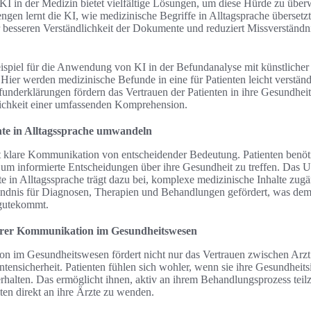
 KI in der Medizin bietet vielfältige Lösungen, um diese Hürde zu übe
gen lernt die KI, wie medizinische Begriffe in Alltagsprache übersetz
er besseren Verständlichkeit der Dokumente und reduziert Missverständ
piel für die Anwendung von KI in der Befundanalyse mit künstlicher In
 Hier werden medizinische Befunde in eine für Patienten leicht verständ
funderklärungen fördern das Vertrauen der Patienten in ihre Gesundhei
lichkeit einer umfassenden Komprehension.
te in Alltagssprache umwandeln
 klare Kommunikation von entscheidender Bedeutung. Patienten benöti
nd, um informierte Entscheidungen über ihre Gesundheit zu treffen. Da
 in Alltagssprache trägt dazu bei, komplexe medizinische Inhalte zug
ändnis für Diagnosen, Therapien und Behandlungen gefördert, was de
gutekommt.
arer Kommunikation im Gesundheitswesen
n im Gesundheitswesen fördert nicht nur das Vertrauen zwischen Arzt 
entensicherheit. Patienten fühlen sich wohler, wenn sie ihre Gesundheits
erhalten. Das ermöglicht ihnen, aktiv an ihrem Behandlungsprozess tei
ten direkt an ihre Ärzte zu wenden.