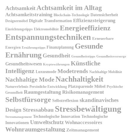
Achtsamkeit im Alltag
Achtsamkeit
Achtsamkeitstraining
Datensicherheit
Blockchain-Technologie
Effizienzsteigerung
Digitale Transformation
Designermöbel
Energieeffizienz
Einrichtungstipps
Elektromobilität
Entspannungstechniken
Erneuerbare
Gesunde
Finanzplanung
Energien
Ernährungstipps
Ernährung
Gesundheit
Gesundheitsvorsorge
Gesundheitstipps
Künstliche
Gesundheitswesen
Kryptowährungen
Intelligenz
Modetrends
Luxusmode
Nachhaltige Mobilität
Nachhaltigkeit
Nachhaltige Mode
Platzsparende Möbel
Naturerlebnis
Persönliche Entwicklung
Psychische
Raumgestaltung
Risikomanagement
Gesundheit
Selbstfürsorge
skandinavisches
Selbstreflexion
Stressbewältigung
Design
Stressabbau
Technologische Innovation
Technologische
Stressmanagement
Umweltschutz
Wohnaccessoires
Innovationen
Wohnraumgestaltung
Zeitmanagement