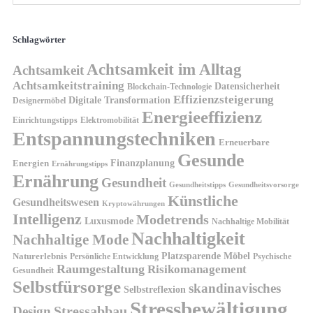
Schlagwörter
Achtsamkeit im Alltag
Achtsamkeit
Achtsamkeitstraining
Datensicherheit
Blockchain-Technologie
Effizienzsteigerung
Digitale Transformation
Designermöbel
Energieeffizienz
Einrichtungstipps
Elektromobilität
Entspannungstechniken
Erneuerbare
Gesunde
Finanzplanung
Energien
Ernährungstipps
Ernährung
Gesundheit
Gesundheitsvorsorge
Gesundheitstipps
Künstliche
Gesundheitswesen
Kryptowährungen
Intelligenz
Modetrends
Luxusmode
Nachhaltige Mobilität
Nachhaltigkeit
Nachhaltige Mode
Platzsparende Möbel
Naturerlebnis
Persönliche Entwicklung
Psychische
Raumgestaltung
Risikomanagement
Gesundheit
Selbstfürsorge
skandinavisches
Selbstreflexion
Stressbewältigung
Design
Stressabbau