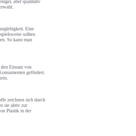
iger, aber qualitativ
erwahl.
anglebigkeit. Eine
spielsweise sollten
den. So kann man
h den Einsatz von
 Konsumenten gefördert.
tern.
ffe zeichnen sich durch
 sie aktiv zur
n Plastik in der