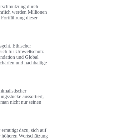
verschmutzung durch
ährlich werden Millionen
 Fortführung dieser
sgeht. Ethischer
 sich für Umweltschutz
undation und Global
chärfen und nachhaltige
imalistischer
ngsstücke aussortiert,
n man nicht nur seinen
 ermutigt dazu, sich auf
er höheren Wertschätzung