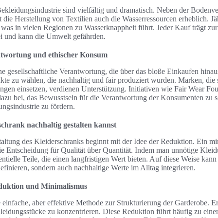
kleidungsindustrie sind vielfältig und dramatisch. Neben der Boden
t die Herstellung von Textilien auch die Wasserressourcen erheblich. J
 was in vielen Regionen zu Wasserknappheit führt. Jeder Kauf trägt zur
ei und kann die Umwelt gefährden.
antwortung und ethischer Konsum
ne gesellschaftliche Verantwortung, die über das bloße Einkaufen hinau
te zu wählen, die nachhaltig und fair produziert wurden. Marken, die
ngen einsetzen, verdienen Unterstützung. Initiativen wie Fair Wear Fo
azu bei, das Bewusstsein für die Verantwortung der Konsumenten zu s
ungsindustrie zu fördern.
chrank nachhaltig gestalten kannst
ltung des Kleiderschranks beginnt mit der Idee der Reduktion. Ein min
ie Entscheidung für Qualität über Quantität. Indem man unnötige Kleidu
entielle Teile, die einen langfristigen Wert bieten. Auf diese Weise kan
definieren, sondern auch nachhaltige Werte im Alltag integrieren.
duktion und Minimalismus
 einfache, aber effektive Methode zur Strukturierung der Garderobe. Er
Kleidungsstücke zu konzentrieren. Diese Reduktion führt häufig zu ein