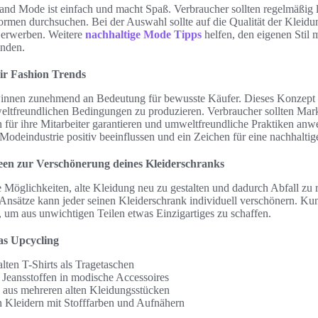
nd Mode ist einfach und macht Spaß. Verbraucher sollten regelmäßig
ormen durchsuchen. Bei der Auswahl sollte auf die Qualität der Kleid
u erwerben. Weitere
nachhaltige Mode Tipps
helfen, den eigenen Stil 
inden.
air Fashion Trends
innen zunehmend an Bedeutung für bewusste Käufer. Dieses Konzept z
eltfreundlichen Bedingungen zu produzieren. Verbraucher sollten Mark
n für ihre Mitarbeiter garantieren und umweltfreundliche Praktiken an
odeindustrie positiv beeinflussen und ein Zeichen für eine nachhaltig
een zur Verschönerung deines Kleiderschranks
e Möglichkeiten, alte Kleidung neu zu gestalten und dadurch Abfall zu
 Ansätze kann jeder seinen Kleiderschrank individuell verschönern. K
m aus unwichtigen Teilen etwas Einzigartiges zu schaffen.
as Upcycling
ten T-Shirts als Tragetaschen
eansstoffen in modische Accessoires
 aus mehreren alten Kleidungsstücken
 Kleidern mit Stofffarben und Aufnähern