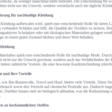
gsstücke, da weniger manchmal mehr bedeutet. Die Entscheidung für wen
tützt nicht nur die Umwelt, sondern vereinfacht auch die tägliche Kleid
hrung für nachhaltige Kleidung
 Kleidung aufbewahrt wird, spielt eine entscheidende Rolle für deren L
erhindert Schäden und hilft, die Qualität der Textilien zu sichern. Bei
ngsaktiven Schränken oder mit ökologischen Materialien gelagert wer
lange in einem guten Zustand bleiben und ihren Wert behalten.
 Kleidung
aterialien spielt eine entscheidende Rolle für nachhaltige Mode. Durc
rd nicht nur die Umwelt geschont, sondern auch das Wohlbefinden der
haben zahlreiche Vorteile, die eine bewusste Kaufentscheidung erleich
n und ihre Vorteile
 wie Bio-Baumwolle, Tencel und Hanf, bieten viele Vorteile. Diese Sto
brauch sowie den Verzicht auf chemische Pestizide aus. Dadurch tragen
. Darüber hinaus sind sie biologisch abbaubar, was die Reduzierung vo
.
ven zu herkömmlichen Stoffen